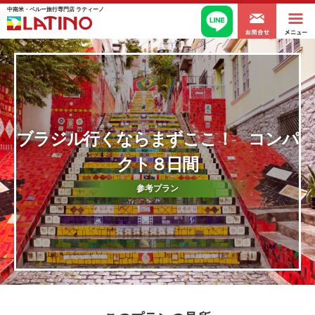
中南米・ペルー旅行専門店 ラティーノ
ブラジル行くならまずここ！ コンパ
クト８日間
参考プラン