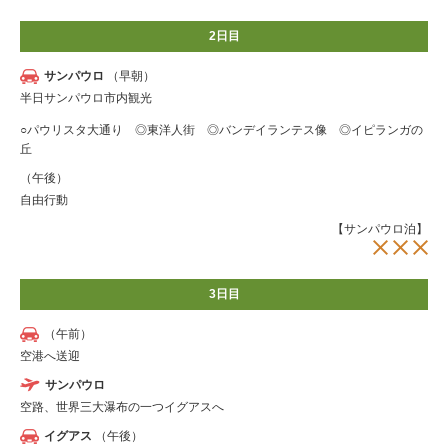
2日目
サンパウロ
（早朝）
半日サンパウロ市内観光
○パウリスタ大通り ◎東洋人街 ◎バンデイランテス像 ◎イピランガの
丘
（午後）
自由行動
【サンパウロ泊】
3日目
（午前）
空港へ送迎
サンパウロ
空路、世界三大瀑布の一つイグアスへ
イグアス
（午後）