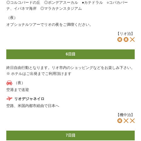
◎コルコバードの丘 ◎ポンデアスーカル ●カテドラル ○コパカバー
ナ、イパネマ海岸 ◎マラカナンスタジアム
（夜）
オプショナルツアーでリオの夜をご満喫ください。
【リオ泊】
6日目
終日自由行動となります。リオ市内のショッピングなどをお楽しみ下さい。
※ ホテルはご出発までご利用頂けます
（夜）
空港まで送迎
リオデジャネイロ
空路、米国内都市経由で日本へ
【機中泊】
7日目