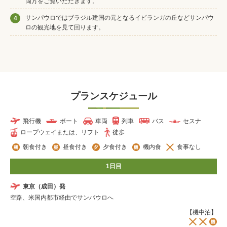
両方をご覧いただきます。
サンパウロではブラジル建国の元となるイピランガの丘などサンパウ
4
ロの観光地を見て回ります。
プランスケジュール
飛行機
ボート
車両
列車
バス
セスナ
ロープウェイまたは、リフト
徒歩
朝食付き
昼食付き
夕食付き
機内食
食事なし
1日目
東京（成田）発
空路、米国内都市経由でサンパウロへ
【機中泊】