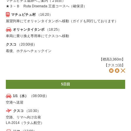
マチュピチュ遺跡へご案内（２回目）
★３－Ｂ Ruta Disenada 王道コースへ（確保済）
マチュピチュ村
（16:20）
展望列車にてオリャンタイタンボへ移動（ガイドも同行しております）
オリャンタイタンボ
（18:25）
車両に乗り換え専用車にてクスコへ移動
クスコ
（20:00頃）
着後、ホテルへチェックイン
【標高3,360m】
【クスコ泊】
5日目
1/1（水）
（08:00頃）
空港へ送迎
クスコ
（10:30）
空路、リマへ向け出発
LA-2014（ラタム航空）