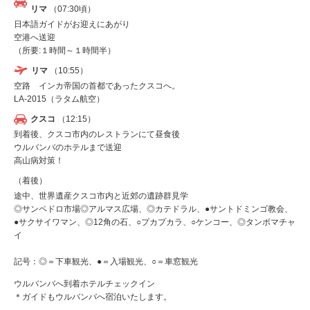
リマ
（07:30頃）
日本語ガイドがお迎えにあがり
空港へ送迎
（所要:１時間～１時間半）
リマ
（10:55）
空路 インカ帝国の首都であったクスコへ。
LA-2015（ラタム航空）
クスコ
（12:15）
到着後、クスコ市内のレストランにて昼食後
ウルバンバのホテルまで送迎
高山病対策！
（着後）
途中、世界遺産クスコ市内と近郊の遺跡群見学
◎サンペドロ市場◎アルマス広場、◎カテドラル、●サントドミンゴ教会、
●サクサイワマン、◎12角の石、○プカプカラ、○ケンコー、◎タンボマチャ
イ
記号：◎＝下車観光、●＝入場観光、○＝車窓観光
ウルバンバへ到着ホテルチェックイン
＊ガイドもウルバンバへ宿泊いたします。