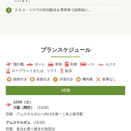
だけます。
クスコ・リマでの市内観光を専用車で効率的に。
3
プランスケジュール
飛行機
ボート
車両
列車
バス
セスナ
ロープウェイまたは、リフト
徒歩
朝食付き
昼食付き
夕食付き
機内食
食事なし
1日目
12/28（土）
大阪（関空）
（13:00）
空路 アムステルダムへ向け出発＊ご本人様手配
アムステルダム
（19:20）
到着、各自お乗り継ぎの為宿泊