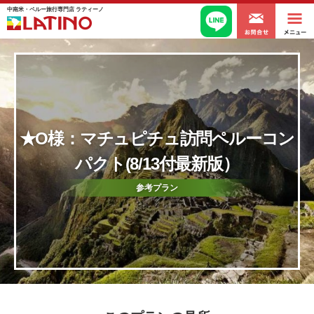
中南米・ペルー旅行専門店 ラティーノ
★O様：マチュピチュ訪問ペルーコン
パクト(8/13付最新版）
参考プラン