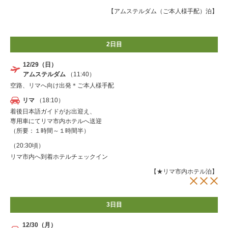
【アムステルダム（ご本人様手配）泊】
2日目
12/29（日）
アムステルダム
（11:40）
空路、リマへ向け出発＊ご本人様手配
リマ
（18:10）
着後日本語ガイドがお出迎え、
専用車にてリマ市内ホテルへ送迎
（所要：１時間～１時間半）
（20:30頃）
リマ市内へ到着ホテルチェックイン
【★リマ市内ホテル泊】
3日目
12/30（月）