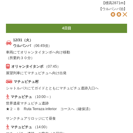
【標高2871m】
【ウルバンバ泊】
4日目
12/31（火）
ウルバンバ
（06:45頃）
車両にてオリャンタイタンボへ向け移動
（所要約３０分）
オリャンタイタンボ
（07:45）
展望列車にてマチュピチュへ向け出発
マチュピチュ村
シャトルバスにてガイドとともにマチュピチュ遺跡入口へ
マチュピチュ
（10:00～）
世界遺産マチュピチュ遺跡
★２－Ｂ Ruta Terraza inferior コースへ（確保済）
サンクチュアリロッジにて昼食
マチュピチュ
（14:00）