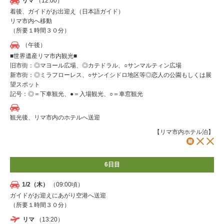
リマ
（12:00）
着後、ガイドがお出迎え（日本語ガイド）
リマ市内へ移動
（所要１時間３０分）
（午後）
■世界遺産リマ市内観光■
旧市街：◎マヨール広場、◎カテドラル、○サンマルティン広場
新市街：◎ミラフローレス、○サンイシドロ地区等◎恋人の公園もしくは展
望スポット
記号：◎＝下車観光、●＝入場観光、○＝車窓観光
観光後、リマ市内のホテルへ送迎
【リマ市内ホテル泊】
6日目
1/2（木）
（09:00頃）
ガイドがお迎えにあがり空港へ送迎
（所要１時間３０分）
リマ
（13:20）