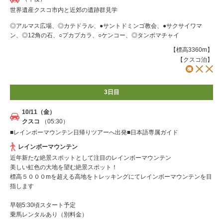
世界遺産クスコ市内と近郊の遺跡群見学
◎アルマス広場、◎カテドラル、●サントドミンゴ教会、●サクサイワマ
ン、◎12角の石、○プカプカラ、○ケンコー、◎タンボマチャイ
【標高3360m】
【クスコ泊】
3日目
10/11（金）
クスコ
（05:30）
■レインボーマウンテン日帰りツアーへ出発■日本語専属ガイド
レインボーマウンテン
近年新たな絶景スポットとして注目のレインボーマウンテン
美しい虹色の大地を望む絶景スポット！
標高５０００mを超える高地をトレッキングにてレインボーマウンテンを目
指します
早朝5:30頃スタート予定
乗馬レンタルあり（別料金）