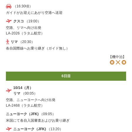
（16:30頃）
ガイドがお迎えにあがり空港へ送迎
クスコ
（19:00）
空路、リマへ向け出発
LA-2026（ラタム航空）
リマ
（20:30）
各自国際線へお乗り継ぎ（ガイド無し）
【機中泊】
6日目
10/14（月）
リマ
（00:05）
空路、ニューヨークへ向け出発
LA-2468（ラタム航空）
ニューヨーク（JFK)
（09:05）
米国にて各自入国審査およびお乗り継ぎ
ニューヨーク（JFK)
（13:20）