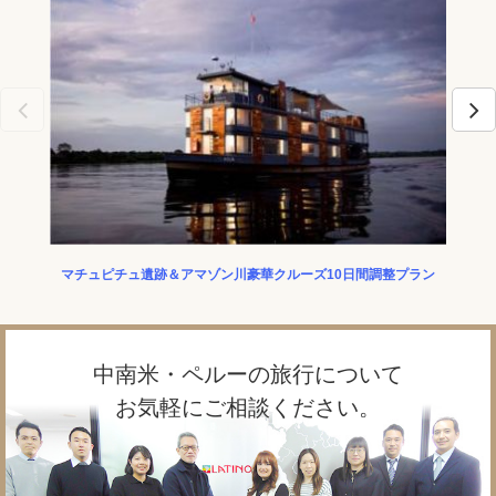
マチュピチュ遺跡＆アマゾン川豪華クルーズ10日間調整プラン
Ｉ様
中南米・ペルーの旅行について
お気軽にご相談ください。