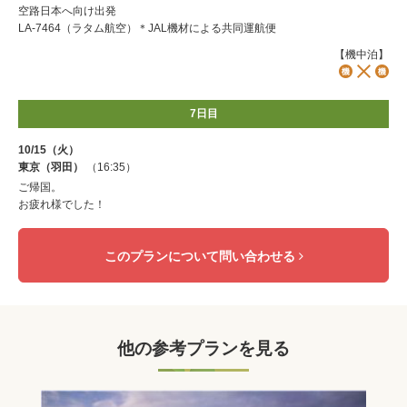
空路日本へ向け出発
LA-7464（ラタム航空）＊JAL機材による共同運航便
【機中泊】
7日目
10/15（火）
東京（羽田）
（16:35）
ご帰国。
お疲れ様でした！
このプランについて問い合わせる
他の参考プランを見る