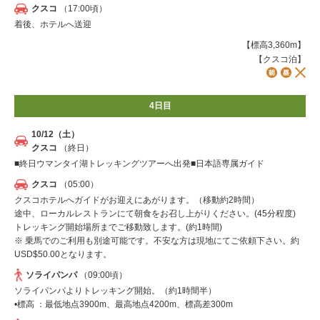
クスコ
（17:00頃）
着後、ホテルへ送迎
【標高3,360m】
【クスコ泊】
4日目
10/12（土）
クスコ
（終日）
■終日ウマンタイ湖トレッキングツアーへ出発■日本語専属ガイド
クスコ
（05:00）
クスコホテルへガイドがお迎えにあがります。（移動約2時間）
途中、ローカルレストランにて朝食をお召し上がりください。(45分程度)
トレッキング開始場所までご移動致します。(約1時間)
※ 乗馬でのご利用も別途可能です。不安な方は現地にてご依頼下さい。約
USD$50.00となります。
ソライパンパ
（09:00頃）
ソライパンパよりトレッキング開始。（約1時間半）
•標高 ：最低地点3900m、最高地点4200m、標高差300m