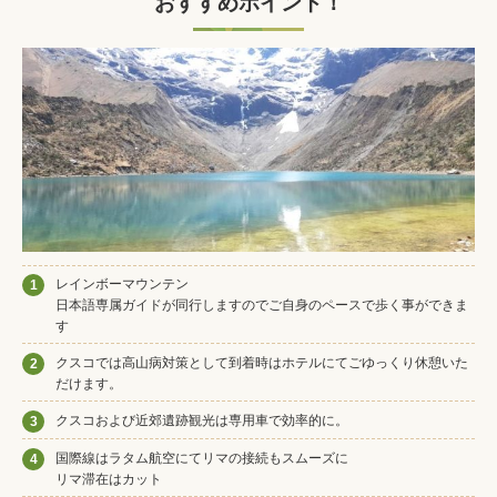
おすすめポイント！
レインボーマウンテン
1
日本語専属ガイドが同行しますのでご自身のペースで歩く事ができま
す
クスコでは高山病対策として到着時はホテルにてごゆっくり休憩いた
2
だけます。
クスコおよび近郊遺跡観光は専用車で効率的に。
3
国際線はラタム航空にてリマの接続もスムーズに
4
リマ滞在はカット