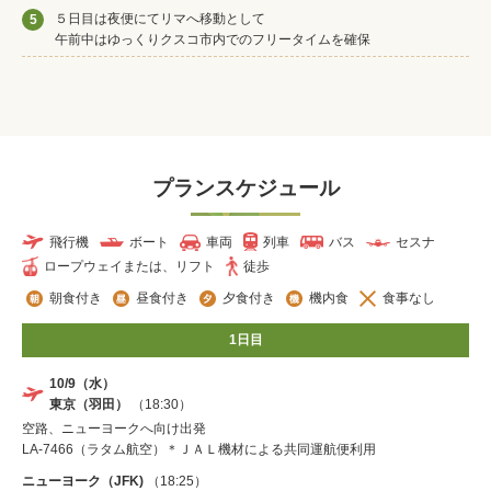
５日目は夜便にてリマへ移動として
5
午前中はゆっくりクスコ市内でのフリータイムを確保
プランスケジュール
飛行機
ボート
車両
列車
バス
セスナ
ロープウェイまたは、リフト
徒歩
朝食付き
昼食付き
夕食付き
機内食
食事なし
1日目
10/9（水）
東京（羽田）
（18:30）
空路、ニューヨークへ向け出発
LA-7466（ラタム航空）＊ＪＡＬ機材による共同運航便利用
ニューヨーク（JFK)
（18:25）