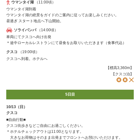
ウマンタイ湖
（11:00頃）
ウマンタイ湖到着
ウマンタイ湖の絶景をガイドのご案内に従ってお楽しみください。
昼過ぎ スタート地点へ下山開始。
ソライパンパ
（14:00頃）
車両にてクスコへ向け出発
＊途中ローカルレストランにて昼食をお取りいただきます（食事代込）
クスコ
（19:00頃）
クスコへ到着。ホテルへ
【標高3,360m】
【クスコ泊】
5日目
10/13（日）
クスコ
■自由行動■
クスコ街歩きなどご自由にお過ごしください。
＊ホテルチェックアウトは11:00となります。
大きなお荷物はそのまま出発までフロントへお預けいただけます。