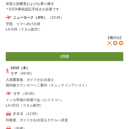
米国入国審査およびお乗り継ぎ
＊ESTA事前認証手続きが必要です
ニューヨーク（JFK）
（23:45）
空路、リマへ向け出発
LA-539（ラタム航空）
【機内泊】
2日目
10/10（木）
リマ
（06:50）
入国審査後、ガイドがお出迎え
国内線カウンターへご案内（チェックインアシスト）
リマ
（10:40）
インカ帝国の首都であったクスコへ。
LA-2015（ラタム航空）
クスコ
（12:00）
到着後、ガイドがお出迎えホテルへ送迎
（午後）