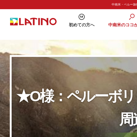
中南米・ペルー旅行
初めての方へ
中南米のココ
★О様：ペルーボ
周