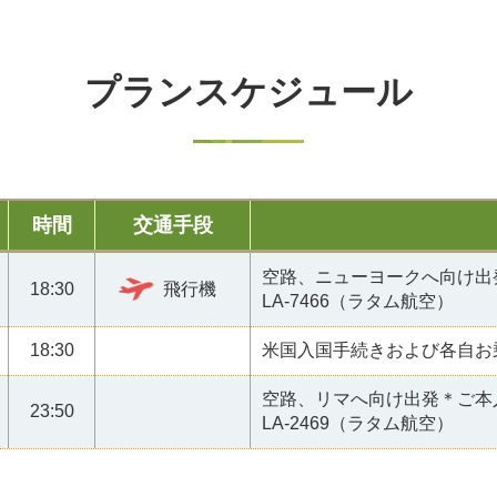
プランスケジュール
時間
交通手段
空路、ニューヨークへ向け出
18:30
飛行機
LA-7466（ラタム航空）
18:30
米国入国手続きおよび各自お
空路、リマへ向け出発＊ご本
23:50
LA-2469（ラタム航空）