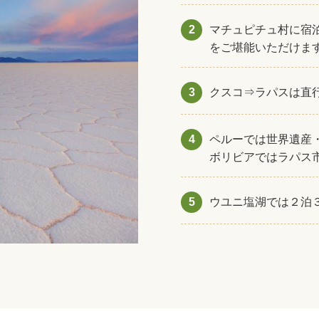
2
マチュピチュ村に宿
をご堪能いただけま
3
クスコ⇒ラパスは直
4
ペルーでは世界遺産
ボリビアではラパス
5
ウユニ塩湖では２泊