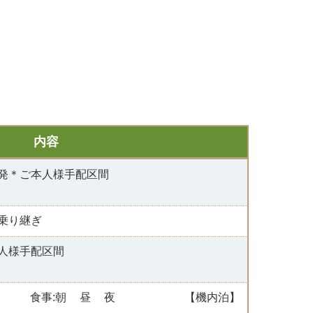
内容
発＊ご本人様手配区間
乗り継ぎ
人様手配区間
食事:
朝
昼
夜
【機内泊】