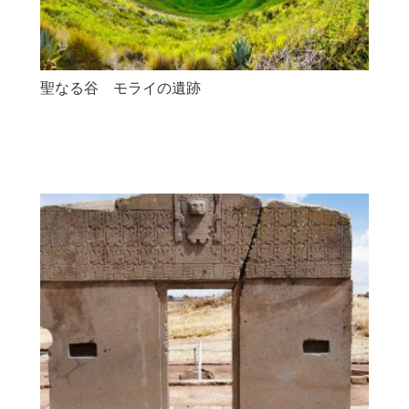
聖なる谷 モライの遺跡