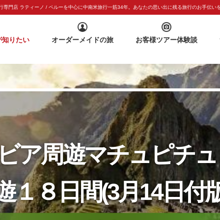
専門店 ラティーノ / ペルーを中心に中南米旅行一筋
34年。あなたの思い出に残る旅行のお手伝い
が知りたい
オーダーメイドの旅
お客様ツアー体験談
リビア周遊マチュピチュ
遊１８日間(3月14日付