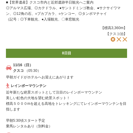
■【世界遺産】クスコ市内と近郊遺跡半日観光へご案内
◎アルマス広場、◎カテドラル、●サントドミンゴ教会、●サクサイワマ
ン、◎12角の石、○プカプカラ、○ケンコー、◎タンボマチャイ
（記号：◎下車観光、●入場観光、〇車窓観光
【標高3,360m】
【クスコ泊】
8日目
11/16（日）
クスコ
（05:30）
早朝ガイドがホテルへお迎えにあがります
レインボーマウンテン
近年新たな絶景スポットとして注目のレインボーマウンテン
美しい虹色の大地を望む絶景スポット！
標高５０００mを超える高地をトレッキングにてレインボーマウンテンを目
指します
早朝5:30頃スタート予定
乗馬レンタルあり（別料金）