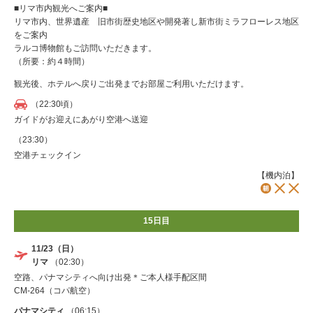
■リマ市内観光へご案内■
リマ市内、世界遺産 旧市街歴史地区や開発著し新市街ミラフローレス地区
をご案内
ラルコ博物館もご訪問いただきます。
（所要：約４時間）
観光後、ホテルへ戻りご出発までお部屋ご利用いただけます。
（22:30頃）
ガイドがお迎えにあがり空港へ送迎
（23:30）
空港チェックイン
【機内泊】
15日目
11/23（日）
リマ
（02:30）
空路、パナマシティへ向け出発＊ご本人様手配区間
CM-264（コパ航空）
パナマシティ
（06:15）