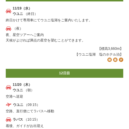
11/19（水）
ウユニ
（終日）
終日かけて専用車にてウユニ塩湖をご案内いたします。
（夜）
夜、星空ツアーへご案内
天候がよければ満点の星空を望むことができます。
【標高3,660m】
【ウユニ塩湖 塩のホテル泊】
12日目
11/20（木）
ウユニ
（朝）
空港へ送迎
ウユニ
（09:15）
空路、直行便にてラパスへ移動
ラパス
（10:15）
着後、ガイドがお出迎え