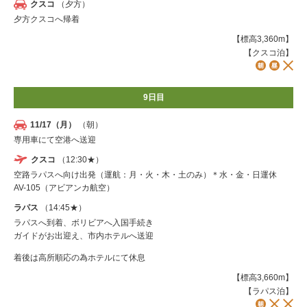
クスコ
（夕方）
夕方クスコへ帰着
【標高3,360m】
【クスコ泊】
9日目
11/17（月）
（朝）
専用車にて空港へ送迎
クスコ
（12:30★）
空路ラパスへ向け出発（運航：月・火・木・土のみ）＊水・金・日運休
AV-105（アビアンカ航空）
ラパス
（14:45★）
ラパスへ到着、ボリビアへ入国手続き
ガイドがお出迎え、市内ホテルへ送迎
着後は高所順応の為ホテルにて休息
【標高3,660m】
【ラパス泊】