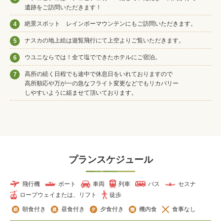
遺跡をご訪問いただきます！
絶景スポット レインボーマウンテンにもご訪問いただきます。
4
ナスカの地上絵は遊覧飛行にて上空よりご覧いただきます。
5
ウユニならでは！全て塩でできたホテルにご宿泊。
6
高所の続く日程でも途中で休息日をいれておりますので
7
高所順応や万が一の急なフライト変更などでもリカバリー
しやすいように組ませて頂いております。
プランスケジュール
飛行機
ボート
車両
列車
バス
セスナ
ロープウェイまたは、リフト
徒歩
朝食付き
昼食付き
夕食付き
機内食
食事なし