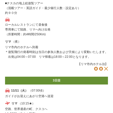
■ナスカの地上絵遊覧ツアー
（混載ツアー・英語ガイド・最少催行人数：設定あり）
約９０分
ローカルレストランにて昼食後
専用車にて陸路、リマへ向け出発
（所要時間：約4時間/250Km)
リマ
（夜）
リマ市内のホテルへ到着
＊遊覧飛行の発着時刻は当日の参加人数および天候により変動いたします。
出発は04:00～07:00 リマ帰着は18:00～22:00となります。
【リマ市内ホテル泊】
3日目
11/11（火）
（07:00頃）
ガイドがお迎えにあがり空港へ送迎
リマ
（10:15★）
空路、世界遺産の町、クスコへ