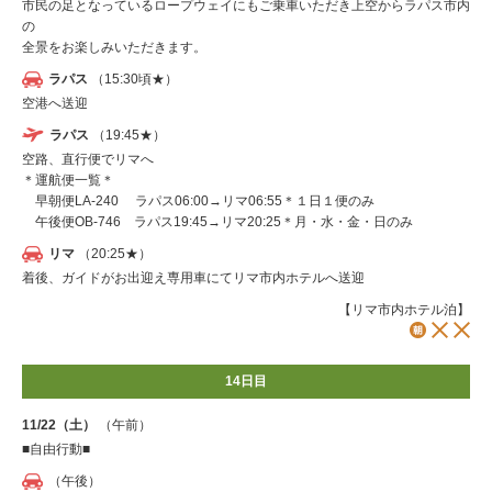
市民の足となっているロープウェイにもご乗車いただき上空からラパス市内
の
全景をお楽しみいただきます。
ラパス
（15:30頃★）
空港へ送迎
ラパス
（19:45★）
空路、直行便でリマへ
＊運航便一覧＊
早朝便LA-240 ラパス06:00→リマ06:55＊１日１便のみ
午後便OB-746 ラパス19:45→リマ20:25＊月・水・金・日のみ
リマ
（20:25★）
着後、ガイドがお出迎え専用車にてリマ市内ホテルへ送迎
【リマ市内ホテル泊】
14日目
11/22（土）
（午前）
■自由行動■
（午後）