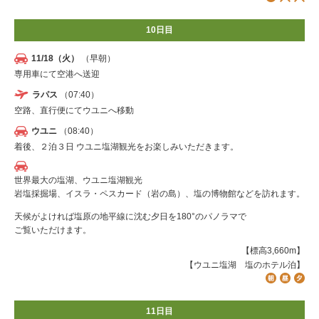
10日目
11/18（火）
（早朝）
専用車にて空港へ送迎
ラパス
（07:40）
空路、直行便にてウユニへ移動
ウユニ
（08:40）
着後、２泊３日 ウユニ塩湖観光をお楽しみいただきます。
世界最大の塩湖、ウユニ塩湖観光
岩塩採掘場、イスラ・ペスカード（岩の島）、塩の博物館などを訪れます。
天候がよければ塩原の地平線に沈む夕日を180°のパノラマで
ご覧いただけます。
【標高3,660m】
【ウユニ塩湖 塩のホテル泊】
11日目