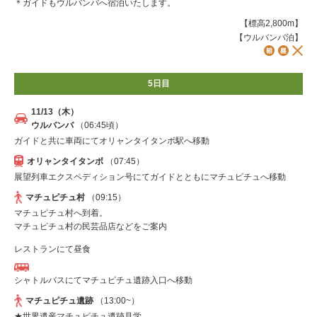
＊ガイドもウルバンバへ宿泊いたします。
【標高2,800m】
【ウルバンバ泊】
5日目
11/13（木）
ウルバンバ
（06:45頃）
ガイドと共に車両にてオリャンタイタンボ駅へ移動
オリャンタイタンボ
（07:45）
展望列車エクスペディション号にてガイドとともにマチュピチュへ移動
マチュピチュ村
（09:15）
マチュピチュ村へ到着。
マチュピチュ村の民芸品店などをご案内
レストランにて昼食
シャトルバスにてマチュピチュ遺跡入口へ移動
マチュピチュ遺跡
（13:00~）
★世界遺産マチュピチュ遺跡見学