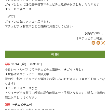
ガイドとともに謎の空中都市マチュピチュ遺跡をお楽しみいただきます
★２－Ｂ主要コース
（夕方）
ガイドのみ先にクスコへ戻ります。
マチュピチュ村散策などご自由にお過ごしください
【標高2,000m】
【マチュピチュ村泊】
6日目
11/14（金）
（09:00~）
各自シャトルバスにてマチュピチュ遺跡へ（★ガイド無し）
★世界遺産マチュピチュ遺跡見学
謎の空中都市マチュピチュ遺跡をお楽しみいただきます（★ガイド無しとな
ります）
★３－Ｂ王道コースなど
＊ワイナピチュ登頂ご希望の場合は別ルート手配となりますで購入ご指示の
際にお申しつけください
マチュピチュ村
各自マチュピチュ村へお戻りいただき