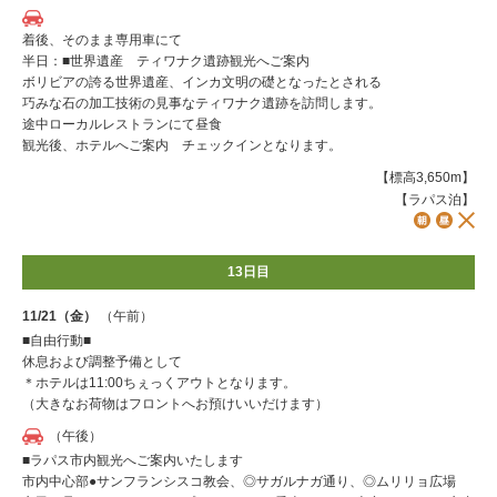
着後、そのまま専用車にて
半日：■世界遺産 ティワナク遺跡観光へご案内
ボリビアの誇る世界遺産、インカ文明の礎となったとされる
巧みな石の加工技術の見事なティワナク遺跡を訪問します。
途中ローカルレストランにて昼食
観光後、ホテルへご案内 チェックインとなります。
【標高3,650m】
【ラパス泊】
13日目
11/21（金）
（午前）
■自由行動■
休息および調整予備として
＊ホテルは11:00ちぇっくアウトとなります。
（大きなお荷物はフロントへお預けいいだけます）
（午後）
■ラパス市内観光へご案内いたします
市内中心部●サンフランシスコ教会、◎サガルナガ通り、◎ムリリョ広場