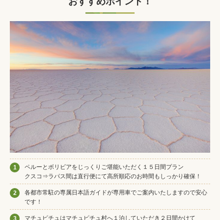
おすすめポイント！
ペルーとボリビアをじっくりご堪能いただく１５日間プラン
1
クスコ⇒ラパス間は直行便にて高所順応のお時間もしっかり確保！
各都市常駐の専属日本語ガイドが専用車でご案内いたしますので安心
2
です！
マチュピチュはマチュピチュ村へ１泊していただき２日間かけて
3