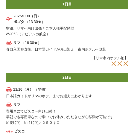
1日目
2025/11/9（日）
ボゴタ
（13:30★）
空路、リマへ向け出発＊ご本人様手配区間
AV-053（アビアンカ航空）
リマ
（16:30★）
各自入国審査後、日本語ガイドがお出迎え 市内ホテルへ送迎
【リマ市内ホテル泊】
2日目
11/10（月）
（早朝）
日本語ガイドがリマのホテルまでお迎えにあがります
リマ
専用車にてピスコへ向け出発！
早朝でも専用車なので車中でお休みいただきながら移動が可能です
所要時間 約４時間／２５０キロ
ピスコ