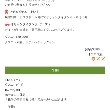
ご自身で昼食をお済ませください。
マチュピチュ
（16:43）
展望列車 ビスタドーム号にてオリャンタイタンボへ向け出発
オリャンタイタンボ
（18:31）
ガイドがお出迎え、専用車にてクスコへもどります。
クスコ
（20:00頃）
クスコへ到着、ホテルへチェックイン
【標高3,360m】
【クスコ泊】
7日目
11/15（土）
クスコ
（午前）
■自由行動■
ホテルにて休息
＊後半の高所日程に備えてお休みいただきます
（午後）