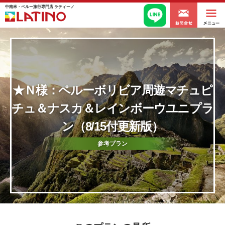
中南米・ペルー旅行専門店 ラティーノ
★Ｎ様：ペルーボリビア周遊マチュピ
チュ＆ナスカ＆レインボーウユニプラ
ン（8/15付更新版）
参考プラン