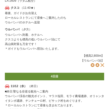
LA-2609（ラタム航空）
クスコ
（11:40★）
着後、ガイドがお出迎え
ローカルレストランにて昼食へご案内したのち
ウルバンバのホテルへ送迎
ウルバンバ
（夕方）
ウルバンバへ到着、ホテルへ
クスコよりも標高の低いウルバンバ泊にて
高山病対策も万全です！
＊ガイドもウルバンバへ宿泊いたします。
【標高2,800m】
【ウルバンバ泊】
4日目
11/12（水）
（終日）
■終日:聖なる谷巡る観光へご案内
ウルバンバ渓谷の観光ポイント、マラス塩田、モライ農場遺跡、オリャンタ
イタンボ遺跡、チンチェーロ村、ピサック村をめぐります。
＊ローカルレストランにて昼食も含まれております。