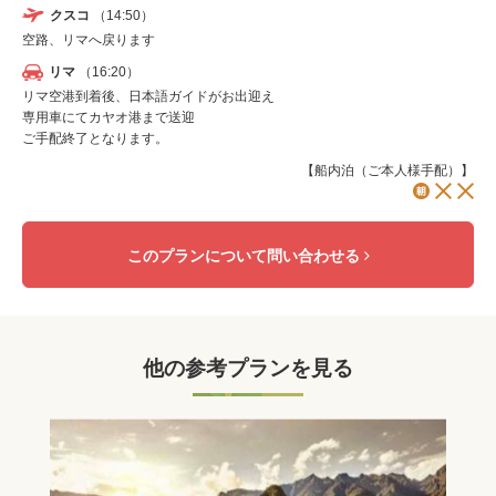
クスコ
（14:50）
空路、リマへ戻ります
リマ
（16:20）
リマ空港到着後、日本語ガイドがお出迎え
専用車にてカヤオ港まで送迎
ご手配終了となります。
【船内泊（ご本人様手配）】
このプランについて問い合わせる
他の参考プランを見る