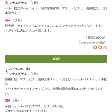
マチュピチュ
（午後）
ペルー観光のハイライト、謎の空中都市「マチュ・ピチュ」遺跡観光。（日
本語ガイド）
（夕方）
観光後、ガイドとともにシャトルバスにてマチュピチュ村へもどります。
＊ガイドは先にクスコへ戻ります。
【標高2,000m】
【マチュピチュ村泊】
3日目
2027/2/25（木）
マチュピチュ
（午前）
自由行動 マチュピチュ遺跡見学チケットおよびシャトルバスチケット手配
込
＊ワイナピチュやインティプンクご希望の場合は事前にお申しつけくださ
い。
（昼）
各自シャトルバスにてマチュピチュ村へ戻り
昼食など各自おすませください。