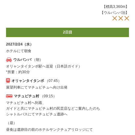
【標高3,360m】
【ウルバンバ泊】
2日目
2027/2/24（水）
ホテルにて朝食
ウルバンバ
（朝）
オリャンタイタンボ駅へ送迎（日本語ガイド）
*所要：約30分
オリャンタイタンボ
（07:45）
展望列車にてマチュピチュへ向け出発
マチュピチュ村
（09:15）
マチュピチュ村へ到着、
ガイドと共にマチュピチュ村の民芸店などご案内したのち
シャトルバスにてマチュピチュ遺跡へ
（昼）
昼食は遺跡目の前のホテルサンクチュアリロッジにて