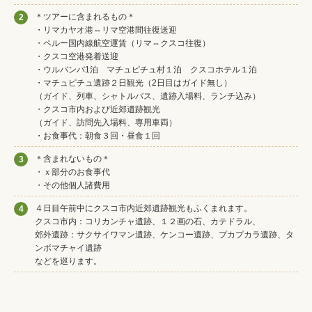
＊ツアーに含まれるもの＊
2
・リマカヤオ港⇔リマ空港間往復送迎
・ペルー国内線航空運賃（リマ⇔クスコ往復）
・クスコ空港発着送迎
・ウルバンバ1泊 マチュピチュ村１泊 クスコホテル１泊
・マチュピチュ遺跡２日観光（2日目はガイド無し）
（ガイド、列車、シャトルバス、遺跡入場料、ランチ込み）
・クスコ市内および近郊遺跡観光
（ガイド、訪問先入場料、専用車両）
・お食事代：朝食３回・昼食１回
＊含まれないもの＊
3
・ｘ部分のお食事代
・その他個人諸費用
４日目午前中にクスコ市内近郊遺跡観光もふくまれます。
4
クスコ市内：コリカンチャ遺跡、１２画の石、カテドラル、
郊外遺跡：サクサイワマン遺跡、ケンコー遺跡、プカプカラ遺跡、タ
ンボマチャイ遺跡
などを巡ります。