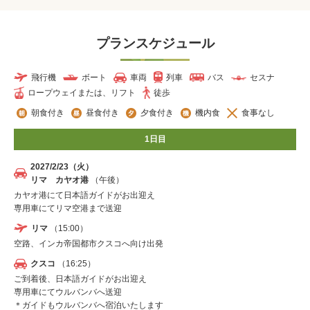
プランスケジュール
飛行機
ボート
車両
列車
バス
セスナ
ロープウェイまたは、リフト
徒歩
朝食付き
昼食付き
夕食付き
機内食
食事なし
1日目
2027/2/23（火）
リマ カヤオ港
（午後）
カヤオ港にて日本語ガイドがお出迎え
専用車にてリマ空港まで送迎
リマ
（15:00）
空路、インカ帝国都市クスコへ向け出発
クスコ
（16:25）
ご到着後、日本語ガイドがお出迎え
専用車にてウルバンバへ送迎
＊ガイドもウルバンバへ宿泊いたします