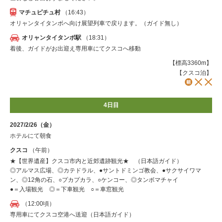
マチュピチュ村
（16:43）
オリャンタイタンボへ向け展望列車で戻ります。（ガイド無し）
オリャンタイタンボ駅
（18:31）
着後、ガイドがお出迎え専用車にてクスコへ移動
【標高3360m】
【クスコ泊】
4日目
2027/2/26（金）
ホテルにて朝食
クスコ
（午前）
★【世界遺産】クスコ市内と近郊遺跡観光★ （日本語ガイド）
◎アルマス広場、◎カテドラル、●サントドミンゴ教会、●サクサイワマ
ン、◎12角の石、○プカプカラ、○ケンコー、◎タンボマチャイ
●＝入場観光 ◎＝下車観光 ○＝車窓観光
（12:00頃）
専用車にてクスコ空港へ送迎（日本語ガイド）