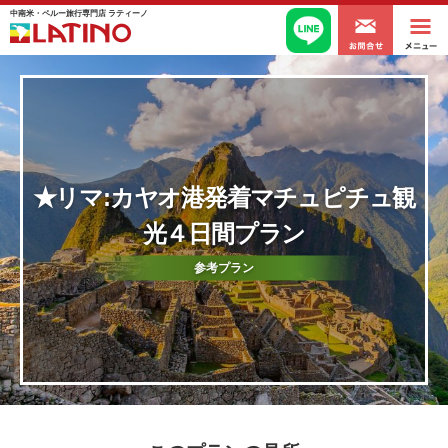
中南米・ペルー旅行専門店 ラティーノ
★リマ:カヤオ港発着マチュピチュ観
光４日間プラン
参考プラン