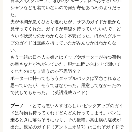
日本人4人グループ、ほかのグループに比べおそろいのＴ
シャツなどを着ていないので何か寄せあつめのようだっ
た。
夫が体調が悪くひとり遅れたが、サブのガイドが後から
見守ってくれた。ガイドが無線を持っていないので、ど
ういう状況なのかわからなく不安だった。ほかのグルー
プのガイドは無線を持っていたがみんなかはわからな
い。
もう一組の日本人夫婦とはチップやポーターが持つ荷物
の重さなどがちがっていた。現地に問い合わせて聞いて
くれたのになぜ違うのか不思議？？
ポーターに持ってもらうダップルバックは至急されると
思っていたが、そうではなかった。用意してなかったの
で貸してもらった。（英語混載ガイド）
プーノ
・とても悪い＆すばらしい :ピックアップのガイ
ドは荷物も持ってくれずどんどん行ってしまう。バンに
乗るときに落ちそうになり、その後軽い高山病の症状が
出た。観光のガイド（アントニオMR）はこれぞガイドで