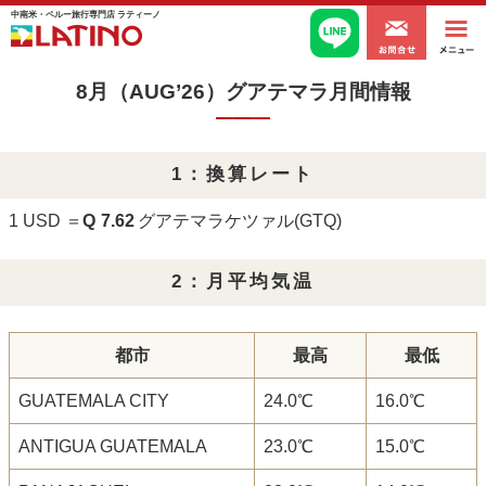
中南米・ペルー旅行専門店 ラティーノ
8月（AUG’26）グアテマラ月間情報
1：換算レート
1 USD ＝
Q
7.62
グアテマラケツァル(GTQ)
2：月平均気温
都市
最高
最低
GUATEMALA CITY
24.0℃
16.0℃
ANTIGUA GUATEMALA
23.0℃
15.0℃