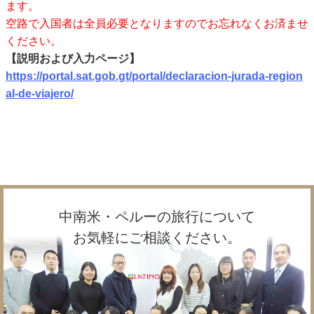
ます。
空路で入国者は全員必要となりますのでお忘れなくお済ませ
ください。
【説明および入力ページ】
https://portal.sat.gob.gt/portal/declaracion-jurada-region
al-de-viajero/
中南米・ペルーの旅行について
お気軽にご相談ください。