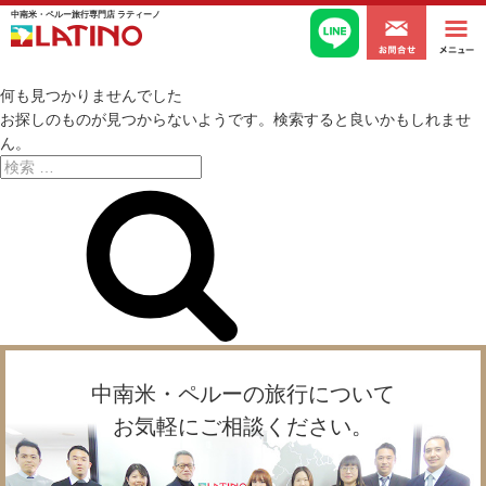
acv
中南米・ペルー旅行専門店 ラティーノ
何も見つかりませんでした
お探しのものが見つからないようです。検索すると良いかもしれませ
ん。
検
検
索:
索
中南米・ペルーの旅行について
お気軽にご相談ください。