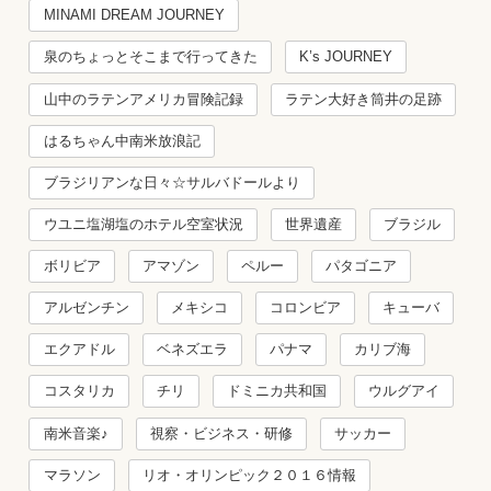
MINAMI DREAM JOURNEY
泉のちょっとそこまで行ってきた
K’s JOURNEY
山中のラテンアメリカ冒険記録
ラテン大好き筒井の足跡
はるちゃん中南米放浪記
ブラジリアンな日々☆サルバドールより
ウユニ塩湖塩のホテル空室状況
世界遺産
ブラジル
ボリビア
アマゾン
ペルー
パタゴニア
アルゼンチン
メキシコ
コロンビア
キューバ
エクアドル
ベネズエラ
パナマ
カリブ海
コスタリカ
チリ
ドミニカ共和国
ウルグアイ
南米音楽♪
視察・ビジネス・研修
サッカー
マラソン
リオ・オリンピック２０１６情報