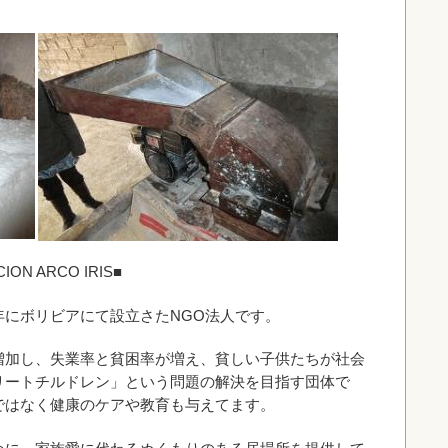
！
N ARCO IRIS■
年にボリビアにて設立さたNGO法人です。
増加し、失業率と貧困率が増え、貧しい子供たちが社会
リートチルドレン」という問題の解決を目指す団体で
ではなく健康のケアや教育も与えてます。