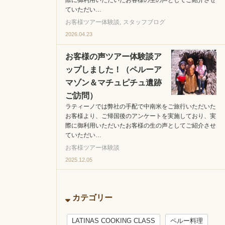
際に御利用いただいたお客様の生の声としてご紹介させ
ていただい…
お客様ツアー体験談
スタッフブログ
2026.04.23
お客様の声ツアー体験談ア
ップしました！（ペルーア
マゾン＆マチュピチュ遺跡
ご訪問）
ラティーノでは弊社の手配で中南米をご旅行いただいた
お客様より、ご帰国後のアンケートを実施しており、実
際に御利用いただいたお客様の生の声としてご紹介させ
ていただい…
お客様ツアー体験談
2025.12.05
カテゴリー
LATINAS COOKING CLASS
ペルー料理