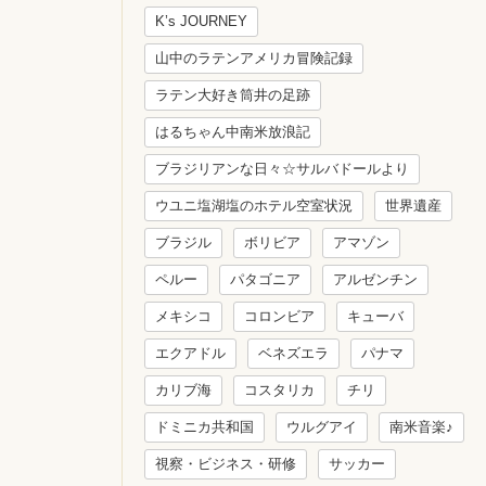
K’s JOURNEY
山中のラテンアメリカ冒険記録
ラテン大好き筒井の足跡
はるちゃん中南米放浪記
ブラジリアンな日々☆サルバドールより
ウユニ塩湖塩のホテル空室状況
世界遺産
ブラジル
ボリビア
アマゾン
ペルー
パタゴニア
アルゼンチン
メキシコ
コロンビア
キューバ
エクアドル
ベネズエラ
パナマ
カリブ海
コスタリカ
チリ
ドミニカ共和国
ウルグアイ
南米音楽♪
視察・ビジネス・研修
サッカー