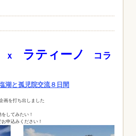
方
ラティーノ
ｘ
コラ
塩湖と孤児院交流８日間
企画を打ち出しました
！
動をしてみたい！
でお申込みください！