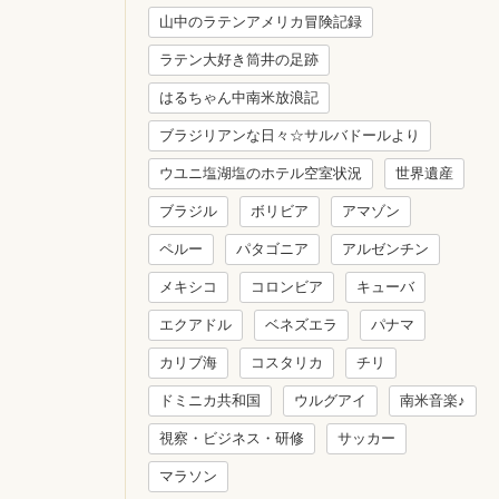
山中のラテンアメリカ冒険記録
ラテン大好き筒井の足跡
はるちゃん中南米放浪記
ブラジリアンな日々☆サルバドールより
ウユニ塩湖塩のホテル空室状況
世界遺産
ブラジル
ボリビア
アマゾン
ペルー
パタゴニア
アルゼンチン
メキシコ
コロンビア
キューバ
エクアドル
ベネズエラ
パナマ
カリブ海
コスタリカ
チリ
ドミニカ共和国
ウルグアイ
南米音楽♪
視察・ビジネス・研修
サッカー
マラソン