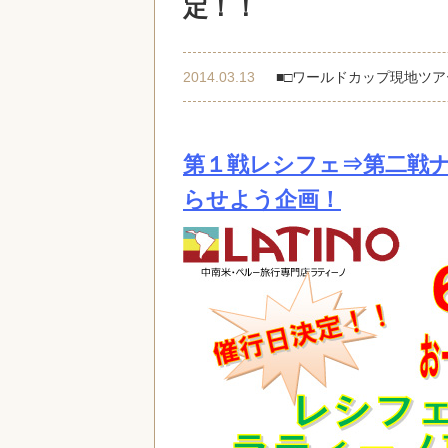
定！！
2014.03.13
■□ワールドカップ現地ツア
第１戦レシフェ⇒第二戦
らせよう企画！