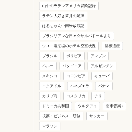
山中のラテンアメリカ冒険記録
ラテン大好き筒井の足跡
はるちゃん中南米放浪記
ブラジリアンな日々☆サルバドールより
ウユニ塩湖塩のホテル空室状況
世界遺産
ブラジル
ボリビア
アマゾン
ペルー
パタゴニア
アルゼンチン
メキシコ
コロンビア
キューバ
エクアドル
ベネズエラ
パナマ
カリブ海
コスタリカ
チリ
ドミニカ共和国
ウルグアイ
南米音楽♪
視察・ビジネス・研修
サッカー
マラソン