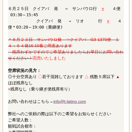
６月２５日 クイアバ 発 ⇒ サンパウロ行
×
４便
03:30～15:45
クイアバ 発 ⇒ リオ 行
×
４
便＊03:20～19:00（乗継便)
＊６月２３日 サンパウロ発 ⇒クイアバ G3-1370便 １
４：５４発16:10着ご用意あります
残席わずかですのでご希望ありましたらお早目にお問い合わ
せください！
完売いたしました
空席状況の見方：
◎十分空席あり
〇
若干混雑しております
△
残数５席以下
▲
ほぼ残席なし
×
残席なし（乗り継ぎ便残席有り）
お問い合わせはこちら→
info@t-latino.com
弊社へのご依頼の際は以下のご希望をお知らせください
ご希望人数：
観戦試合都市：