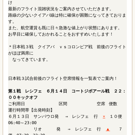
け
最新のフライト混雑状況をご案内させていただきます。
路線の少ないクイアバ線は特に確保が困難になってきておりま
す。
また、航空運賃も既に日々急激な値上がり状態にあります。
お早目に確保しておかれることをおすすめいたします！
＊日本戦
３戦 クイアバ ｖｓコロンビア戦 前後のフライト
がほぼ満席に
なってきています。
日本戦３試合前後のフライト空席情報を一覧表でご案内！
第１戦 レシフェ ６月１４日 コートジボアール戦 ２２：
００キックオフ
ご利用日 区間 空席 便数
運行時間帯【出発時刻】
６月１３日 サンパウロ発 ⇒ レシフェ 行
×
１０便
06:40～23:00
リオ 発 ⇒ レシフェ 行
▲
７