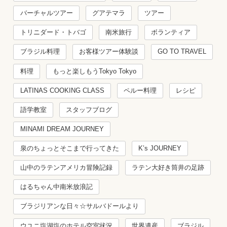
バーチャルツアー
グアテマラ
ツアー
トリニダード・トバゴ
南米旅行
ボランティア
ブラジル料理
お客様ツアー体験談
GO TO TRAVEL
料理
もっと楽しもうTokyo Tokyo
LATINAS COOKING CLASS
ペルー料理
レシピ
語学教室
スタッフブログ
MINAMI DREAM JOURNEY
泉のちょっとそこまで行ってきた
K’s JOURNEY
山中のラテンアメリカ冒険記録
ラテン大好き筒井の足跡
はるちゃん中南米放浪記
ブラジリアンな日々☆サルバドールより
ウユニ塩湖塩のホテル空室状況
世界遺産
ブラジル