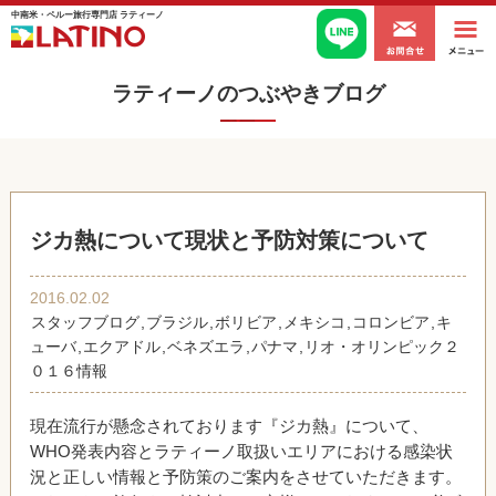
中南米・ペルー旅行専門店 ラティーノ
ラティーノのつぶやきブログ
ジカ熱について現状と予防対策について
2016.02.02
スタッフブログ
,
ブラジル
,
ボリビア
,
メキシコ
,
コロンビア
,
キ
ューバ
,
エクアドル
,
ベネズエラ
,
パナマ
,
リオ・オリンピック２
０１６情報
現在流行が懸念されております『ジカ熱』について、
WHO発表内容とラティーノ取扱いエリアにおける感染状
況と正しい情報と予防策のご案内をさせていただきます。