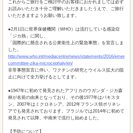
これからご旅行をご検討中のお客様におかれましては必ず
お読みいただき十分ご理解いただきましたうえで、ご旅行
いただきますようお願い致します。
●2月1日に世界保健機関（WHO）は流行している感染症
「ジカ熱」に関し、
「国際的に懸念される公衆衛生上の緊急事態」を宣言しま
した。
http://www.who.int/mediacentre/news/statements/2016/emergen
committee-zika-microcephaly/en/
非常事態宣言に伴い、ワクチンの研究とウイルス拡大の阻
止に向けて全力挙げるとしてます。
●1947年に初めて発見されたアフリカのウガンダ・ジカ森
林が名前の由来となっており、その後1977年はパキスタ
ン、2007年はミクロネシア、2012年フランス領ポリネシ
アでも発見されております。ブラジルでは2014年に初めて
発見されて以降、中南米で流行し始めました。
【予防について】