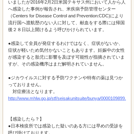
いましたが2016年2月2日米国テキサス州において人から人
へ感染した事例が報告され、米疾病予防管理センター
（Centers for Disease Control and Prevention:CDC)により
流行国へ渡航歴のない人に対して、献血をする際には帰国
後２８日以上開けるよう呼びかけられています。
●感染して全員が発症するわけではなく、症状がないか、
症状が軽いため気付かないこともあります。妊娠中の女性
が感染すると胎児に影響を及ぼす可能性が指摘されていま
すが、その感染機序はまだ解明されていません。
●ジカウイルスに対する予防ワクチンや特有の薬は見つか
っておりません。
対症療法となります。
http://www.mhlw.go.jp/stf/seisakunitsuite/bunya/0000109899.htm
【感染したら？】
●日本検疫所では感染した疑いのある方には早めの受診を
呼び掛けております。