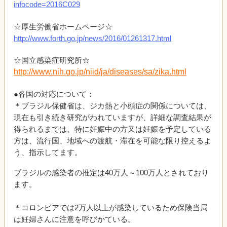
infocode=2016C029
☆厚生労働省ホームページ☆
http://www.forth.go.jp/news/2016/01261317.html
☆国立感染症研究所☆
http://www.nih.go.jp/niid/ja/diseases/sa/zika.html
●各国の対応について：
＊ブラジル保健省は、ジカ熱と小頭症の関係については、
現在も引き続き研究がわれていますが、詳細な調査結果が
得られるまでは、特に妊娠中の方又は妊娠を予定している
方は、流行国、地域への渡航・滞在を可能な限り控えるよ
う、指示してます。
ブラジルの感染者の推定は40万人～100万人とされており
ます。
＊コロンビアでは2万人以上が感染しているため保険当局
は妊婦さんに注意を呼びかている。