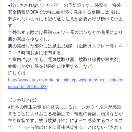
●蚊にさされないことが唯一の予防策です。外務省・海外
安全情報MOFAでは特に蚊が多く発生する夏期には､蚊に
刺されないように下記の通り注意が必要と呼び掛けていま
す：
＊外出する際には長袖シャツ・長ズボンなどの着用により
肌の露出を少なくし、
肌の露出した部分には昆虫忌避剤（虫除けスプレー等）を
２～３時間おきに塗布する。
＊室内においても、電気蚊取り器、蚊取り線香や殺虫剤、
蚊帳（かや）等を効果的に使用する。など、
詳しくは：
http://www2.anzen.mofa.go.jp/info/pcwideareaspecificinfo.asp?
infocode=2016C029
【ジカ熱とは】
●日本の厚生労働省の発表によると、ジカウイルスが感染
することによりおこる感染症で、軽度の発熱、頭痛などが
主な症状です。蚊（蚊媒介性）によって感染するウイルス
で、ヒトから他のヒトに直接感染することはないとされて