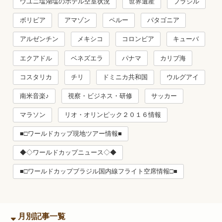
ウユニ塩湖塩のホテル空室状況
世界遺産
ブラジル
ボリビア
アマゾン
ペルー
パタゴニア
アルゼンチン
メキシコ
コロンビア
キューバ
エクアドル
ベネズエラ
パナマ
カリブ海
コスタリカ
チリ
ドミニカ共和国
ウルグアイ
南米音楽♪
視察・ビジネス・研修
サッカー
マラソン
リオ・オリンピック２０１６情報
■□ワールドカップ現地ツアー情報■
◆◇ワールドカップニュース◇◆
■□ワールドカップブラジル国内線フライト空席情報□■
月別記事一覧