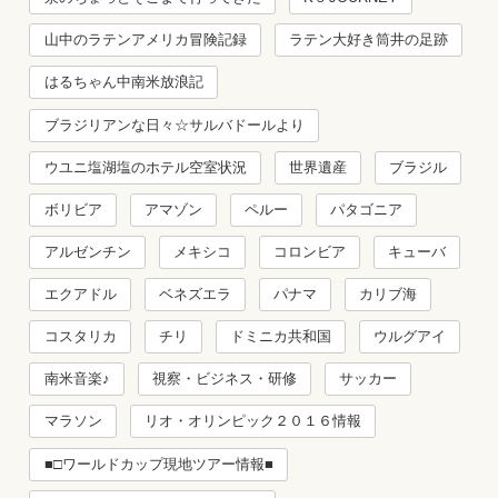
山中のラテンアメリカ冒険記録
ラテン大好き筒井の足跡
はるちゃん中南米放浪記
ブラジリアンな日々☆サルバドールより
ウユニ塩湖塩のホテル空室状況
世界遺産
ブラジル
ボリビア
アマゾン
ペルー
パタゴニア
アルゼンチン
メキシコ
コロンビア
キューバ
エクアドル
ベネズエラ
パナマ
カリブ海
コスタリカ
チリ
ドミニカ共和国
ウルグアイ
南米音楽♪
視察・ビジネス・研修
サッカー
マラソン
リオ・オリンピック２０１６情報
■□ワールドカップ現地ツアー情報■