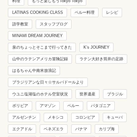
料理
もっと楽しもうTokyo Tokyo
LATINAS COOKING CLASS
ペルー料理
レシピ
語学教室
スタッフブログ
MINAMI DREAM JOURNEY
泉のちょっとそこまで行ってきた
K’s JOURNEY
山中のラテンアメリカ冒険記録
ラテン大好き筒井の足跡
はるちゃん中南米放浪記
ブラジリアンな日々☆サルバドールより
ウユニ塩湖塩のホテル空室状況
世界遺産
ブラジル
ボリビア
アマゾン
ペルー
パタゴニア
アルゼンチン
メキシコ
コロンビア
キューバ
エクアドル
ベネズエラ
パナマ
カリブ海