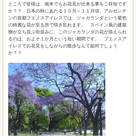
ところで皆様は、南米でもお花見が出来る事をご存知です
か？？ 日本の秋にあたる１０月～１１月頃、アルゼンチ
ンの首都ブエノスアイレスでは、ジャカランダという紫色
の綺麗な花が至る所で咲き乱れます。 スペイン風の建築
物が立ち並ぶ街並みに、このジャカランダの花が添えられ
るのは、およそ１か月という短い期間です。 ブエノスア
イレスでお花見をしながらの散歩なんて如何でしょう
か？？