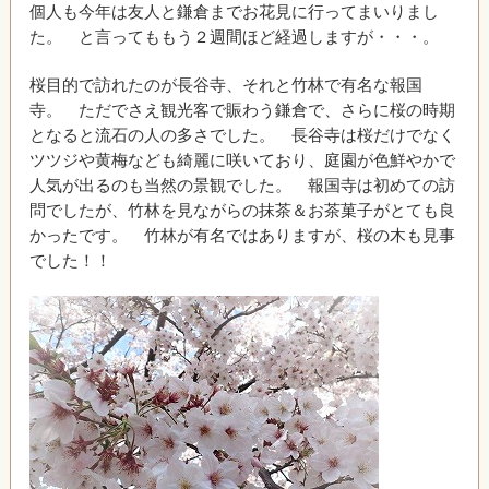
個人も今年は友人と鎌倉までお花見に行ってまいりまし
た。 と言ってももう２週間ほど経過しますが・・・。
桜目的で訪れたのが長谷寺、それと竹林で有名な報国
寺。 ただでさえ観光客で賑わう鎌倉で、さらに桜の時期
となると流石の人の多さでした。 長谷寺は桜だけでなく
ツツジや黄梅なども綺麗に咲いており、庭園が色鮮やかで
人気が出るのも当然の景観でした。 報国寺は初めての訪
問でしたが、竹林を見ながらの抹茶＆お茶菓子がとても良
かったです。 竹林が有名ではありますが、桜の木も見事
でした！！