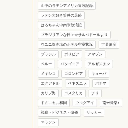
山中のラテンアメリカ冒険記録
ラテン大好き筒井の足跡
はるちゃん中南米放浪記
ブラジリアンな日々☆サルバドールより
ウユニ塩湖塩のホテル空室状況
世界遺産
ブラジル
ボリビア
アマゾン
ペルー
パタゴニア
アルゼンチン
メキシコ
コロンビア
キューバ
エクアドル
ベネズエラ
パナマ
カリブ海
コスタリカ
チリ
ドミニカ共和国
ウルグアイ
南米音楽♪
視察・ビジネス・研修
サッカー
マラソン