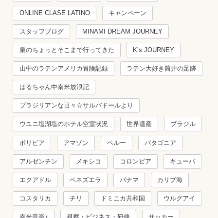
ONLINE CLASE LATINO
キャンペーン
スタッフブログ
MINAMI DREAM JOURNEY
泉のちょっとそこまで行ってきた
K’s JOURNEY
山中のラテンアメリカ冒険記録
ラテン大好き筒井の足跡
はるちゃん中南米放浪記
ブラジリアンな日々☆サルバドールより
ウユニ塩湖塩のホテル空室状況
世界遺産
ブラジル
ボリビア
アマゾン
ペルー
パタゴニア
アルゼンチン
メキシコ
コロンビア
キューバ
エクアドル
ベネズエラ
パナマ
カリブ海
コスタリカ
チリ
ドミニカ共和国
ウルグアイ
南米音楽♪
視察・ビジネス・研修
サッカー