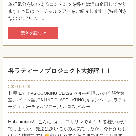
旅行気分を味わえるコンテンツを弊社は沢山企画しており
ます♪ 本日はバーチャルツアーをご紹介します！(特典付き
なのでぜひご……
続きを読む
各ラティーノプロジェクト大好評！！
2020.09.28
料理
,
LATINAS COOKING CLASS
,
ペルー料理
,
レシピ
,
語学教
室
,
スペイン語
,
ONLINE CLASE LATINO
,
キャンペーン
,
ラティ
ージョ
,
バーチャルツアー
,
カルロス
,
ペルー
Hola amigos!!! こんにちは、ロサリンです！！ 皆様いかが
でしょうか。先週はあいにくの天気でしたが、今日からし
ばらく快晴ですね
秋がもうすぐそこまできております。