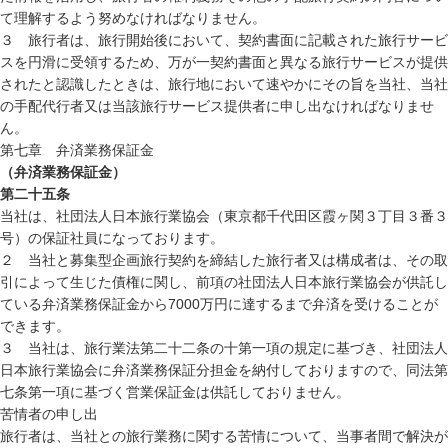
て理解するよう努めなければなりません。
３ 旅行者は、旅行開始後において、契約書面に記載された旅行サービ
スを円滑に受領するため、万が一契約書面と異なる旅行サービスが提供
されたと認識したときは、旅行地において速やかにその旨を当社、当社
の手配代行者又は当該旅行サービス提供者に申し出なければなりませ
ん。
第七章 弁済業務保証金
（弁済業務保証金）
第二十五条
当社は、社団法人日本旅行業協会（東京都千代田区霞ヶ関３丁目３番３
号）の保証社員になっております。
２ 当社と募集型企画旅行契約を締結した旅行者又は構成者は、その取
引によって生じた債権に関し、前項の社団法人日本旅行業協会が供託し
ている弁済業務保証金から7000万円に達するまで弁済を受けることが
できます。
３ 当社は、旅行業法第二十二条の十第一項の規定に基づき、社団法人
日本旅行業協会に弁済業務保証分担金を納付しておりますので、同法第
七条第一項に基づく営業保証金は供託しておりません。
苦情者の申し出
旅行者は、当社との旅行業務に関する苦情について、当事者間で解決が