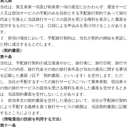
第九条
当社は、第五条第一項及び前条第一項の規定にかかわらず、運送サービ
ス又は宿泊サービスの手配のみを目的とする手配旅行契約であって旅行
代金と引換えに当該旅行サービスの提供を受ける権利を表示した書面を
交付するものについては、口頭による申込みを受け付けることがありま
す。
２ 前項の場合において、手配旅行契約は、当社が契約の締結を承諾し
た時に成立するもとのします。
（契約書面）
第十条
当社は、手配旅行契約の成立後速やかに、旅行者に、旅行日程、旅行サ
ービスの内容、旅行代金その他の旅行条件及び当社の責任に関する事項
を記載した書面（以下「契約書面」といいます）を交付します。ただ
し、当社が手配するすべての旅行サービスについて乗車券類、宿泊券そ
の他の旅行サービスの提供を受ける権利を表示した書面を交付するとき
は、当該契約書面を交付しないことがあります。
２ 前項本文の契約書面を交付した場合において、当社が手配旅行契約
により手配する義務を負う旅行サービスの範囲は、当該契約書面に記載
するところによります。
（情報通信の技術を利用する方法）
第十一条