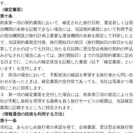
す。
（確定書面）
第十条
前条第一項の契約書面において、確定された旅行日程、運送若しくは宿
泊機関の名称を記載できない場合には、当該契約書面において利用予定
の宿泊機関及び旅行計画上重要な運送機関の名称を限定して列挙した上
で、当該契約書面交付後、旅行開始日の前日（旅行開始日の前日から起
算してさかのぼって七日目に当たる日以降に受注型企画旅行契約の申込
みがなされた場合にあっては、旅行開始日）までの当該契約書面に定め
る日までに、これらの確定状況を記載した書面（以下「確定書面」とい
います）を交付します。
２ 前項の場合において、手配状況の確認を希望する旅行者から問い合
わせがあったときは、確定書面の交付前であっても、当社は迅速かつ適
切にこれに回答します。
３ 第一項の確定書面を交付した場合には、前条第三項の規定により当
社が手配し旅程を管理する義務を負う旅行サービスの範囲は、当該確定
書面に記載するところに特定されます。
（情報通信の技術を利用する方法）
第十一条
当社は、あらかじめ旅行者の承諾を得て、企画書面、受注型企画旅行契