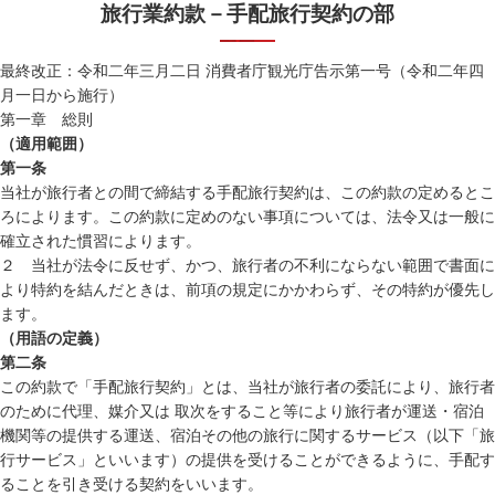
旅行業約款－手配旅行契約の部
最終改正：令和二年三月二日 消費者庁観光庁告示第一号（令和二年四
月一日から施行）
第一章 総則
（適用範囲）
第一条
当社が旅行者との間で締結する手配旅行契約は、この約款の定めるとこ
ろによります。この約款に定めのない事項については、法令又は一般に
確立された慣習によります。
２ 当社が法令に反せず、かつ、旅行者の不利にならない範囲で書面に
より特約を結んだときは、前項の規定にかかわらず、その特約が優先し
ます。
（用語の定義）
第二条
この約款で「手配旅行契約」とは、当社が旅行者の委託により、旅行者
のために代理、媒介又は 取次をすること等により旅行者が運送・宿泊
機関等の提供する運送、宿泊その他の旅行に関するサービス（以下「旅
行サービス」といいます）の提供を受けることができるように、手配す
ることを引き受ける契約をいいます。