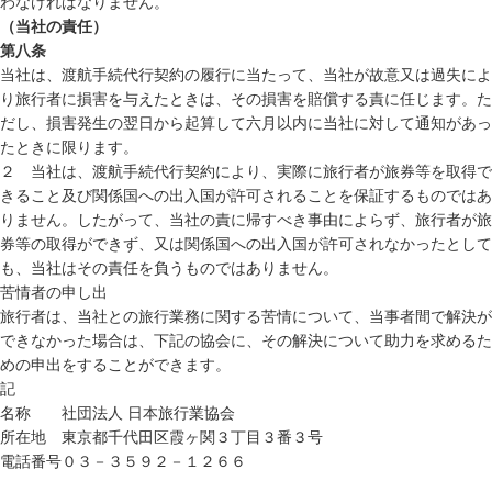
わなければなりません。
（当社の責任）
第八条
当社は、渡航手続代行契約の履行に当たって、当社が故意又は過失によ
り旅行者に損害を与えたときは、その損害を賠償する責に任じます。た
だし、損害発生の翌日から起算して六月以内に当社に対して通知があっ
たときに限ります。
２ 当社は、渡航手続代行契約により、実際に旅行者が旅券等を取得で
きること及び関係国への出入国が許可されることを保証するものではあ
りません。したがって、当社の責に帰すべき事由によらず、旅行者が旅
券等の取得ができず、又は関係国への出入国が許可されなかったとして
も、当社はその責任を負うものではありません。
苦情者の申し出
旅行者は、当社との旅行業務に関する苦情について、当事者間で解決が
できなかった場合は、下記の協会に、その解決について助力を求めるた
めの申出をすることができます。
記
名称
社団法人 日本旅行業協会
所在地
東京都千代田区霞ヶ関３丁目３番３号
電話番号
０３－３５９２－１２６６