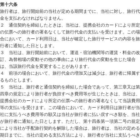
第十六条
旅行者は、旅行開始前の当社が定める期間までに、当社に対し、旅行代
金を支払わなければなりません。
２ 通信契約を締結したときは、当社は、提携会社のカードにより所定
の伝票への旅行者の署名なくして旅行代金の支払いを受けます。この場
合において、カード利用日は、当社が確定した旅行サービスの内容を旅
行者に通知した日とします。
３ 当社は、旅行開始前において、運送・宿泊機関等の運賃・料金の改
訂、為替相場の変動その他の事由により旅行代金の変動を生じた場合
は、当該旅行代金を変更することがあります。
４ 前項の場合において、旅行代金の増加又は減少は、旅行者に帰属す
るものとします。
５ 当社は、旅行者と通信契約を締結した場合であって、第三章又は第
四章の規定により旅行者が負担すべき費用等が生じたときは、当社は、
提携会社のカードにより所定の伝票への旅行者の署名なくして当該費用
等の支払いを受けます。この場合において、カード利用日は旅行者が当
社に支払うべき費用等の額又は当社が旅行者に払い戻すべき額を、当社
が旅行者に通知した日とします。ただし、第十四条第一項第二号の規定
により当社が手配旅行契約を解除した場合は、旅行者は、当社の定める
期日までに、当社の定める支払方法により、旅行者が当社に支払うべき