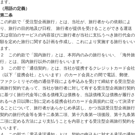
ます。
（用語の定義）
第二条
この約款で「受注型企画旅行」とは、当社が、旅行者からの依頼によ
り、旅行の目的地及び日程、 旅行者が提供を受けることができる運送
又は宿泊のサービスの内容並びに旅行者が当社に支払うべき旅行代金の
額を定めた旅行に関する計画を作成し、これにより実施する旅行をいい
ます。
２ この約款で「国内旅行」とは、本邦内のみの旅行をいい、「海外旅
行」とは、国内旅行以外の旅行をいいます。
３ この部で「通信契約」とは、当社が提携するクレジットカード会社
（以下「提携会社」といいます） のカード会員との間で電話、郵便、
ファクシミリその他の通信手段による申込みを受けて締結する受注型企
画旅行契約であって、当社が旅行者に対して有する受注型企画旅行契約
に基づく旅行代金等に係る債権又は債務を、当該債権又は債務が履行さ
れるべき日以降に別に定める提携会社のカード会員規約に従って決済す
ることについて、旅行者があらかじめ承諾し、かつ当該受注型企画旅行
契約の旅行代金等を第十二条第二項、第十六条第一項後段、第十九条第
二項に定める方法により支払うことを内容とする受注型企画旅行契約を
いいます。
４ この部で「電子承諾通知」とは、契約の申込みに対する承諾の通知