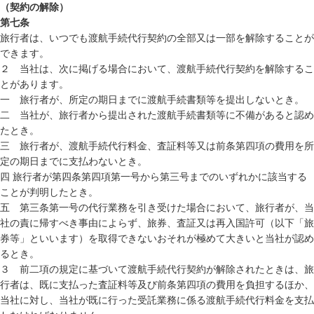
（契約の解除）
第七条
旅行者は、いつでも渡航手続代行契約の全部又は一部を解除することが
できます。
２ 当社は、次に掲げる場合において、渡航手続代行契約を解除するこ
とがあります。
一 旅行者が、所定の期日までに渡航手続書類等を提出しないとき。
二 当社が、旅行者から提出された渡航手続書類等に不備があると認め
たとき。
三 旅行者が、渡航手続代行料金、査証料等又は前条第四項の費用を所
定の期日までに支払わないとき。
四 旅行者が第四条第四項第一号から第三号までのいずれかに該当する
ことが判明したとき。
五 第三条第一号の代行業務を引き受けた場合において、旅行者が、当
社の責に帰すべき事由によらず、旅券、査証又は再入国許可（以下「旅
券等」といいます）を取得できないおそれが極めて大きいと当社が認め
るとき。
３ 前二項の規定に基づいて渡航手続代行契約が解除されたときは、旅
行者は、既に支払った査証料等及び前条第四項の費用を負担するほか、
当社に対し、当社が既に行った受託業務に係る渡航手続代行料金を支払