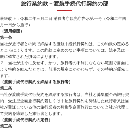
旅行業約款－渡航手続代行契約の部
最終改正：令和二年三月二日 消費者庁観光庁告示第一号（令和二年四
月一日から施行）
（適用範囲）
第一条
当社が旅行者との間で締結する渡航手続代行契約は、この約款の定める
ところによります。この約款に定めのない事項については、法令又は一
般に確立された慣習によります。
２ 当社が法令に反せず、かつ、旅行者の不利にならない範囲で書面に
より特約を結んだときは、前項の規定にかかわらず、その特約が優先し
ます。
（渡航手続代行契約を締結する旅行者）
第二条
当社が渡航手続代行契約を締結する旅行者は、当社と募集型企画旅行契
約、受注型企画旅行契約若しくは手配旅行契約を締結した旅行者又は当
社が受託している他の旅行業者の募集型企画旅行について当社が代理し
て契約を締結した旅行者とします。
（渡航手続代行契約の定義）
第三条