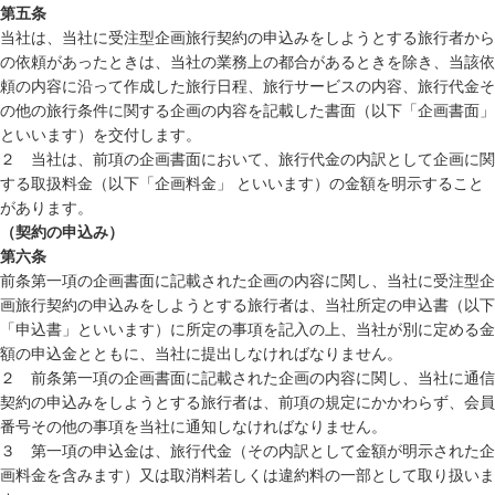
第五条
当社は、当社に受注型企画旅行契約の申込みをしようとする旅行者から
の依頼があったときは、当社の業務上の都合があるときを除き、当該依
頼の内容に沿って作成した旅行日程、旅行サービスの内容、旅行代金そ
の他の旅行条件に関する企画の内容を記載した書面（以下「企画書面」
といいます）を交付します。
２ 当社は、前項の企画書面において、旅行代金の内訳として企画に関
する取扱料金（以下「企画料金」 といいます）の金額を明示すること
があります。
（契約の申込み）
第六条
前条第一項の企画書面に記載された企画の内容に関し、当社に受注型企
画旅行契約の申込みをしようとする旅行者は、当社所定の申込書（以下
「申込書」といいます）に所定の事項を記入の上、当社が別に定める金
額の申込金とともに、当社に提出しなければなりません。
２ 前条第一項の企画書面に記載された企画の内容に関し、当社に通信
契約の申込みをしようとする旅行者は、前項の規定にかかわらず、会員
番号その他の事項を当社に通知しなければなりません。
３ 第一項の申込金は、旅行代金（その内訳として金額が明示された企
画料金を含みます）又は取消料若しくは違約料の一部として取り扱いま