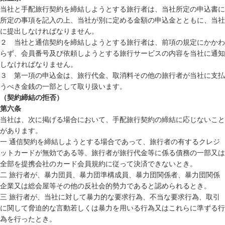
当社と手配旅行契約を締結しようとする旅行者は、当社所定の申込書に
所定の事項を記入の上、当社が別に定める金額の申込金とともに、当社
に提出しなければなりません。
２ 当社と通信契約を締結しようとする旅行者は、前項の規定にかかわ
らず、会員番号及び依頼しようとする旅行サービスの内容を当社に通知
しなければなりません。
３ 第一項の申込金は、旅行代金、取消料その他の旅行者が当社に支払
うべき金銭の一部として取り扱います。
（契約締結の拒否）
第六条
当社は、次に掲げる場合において、手配旅行契約の締結に応じないこと
があります。
一 通信契約を締結しようとする場合であって、旅行者の有するクレジ
ットカードが無効である等、旅行者が旅行代金等に係る債務の一部又は
全部を提携会社のカード会員規約に従って決済できないとき。
二 旅行者が、暴力団員、暴力団準構成員、暴力団関係者、暴力団関係
企業又は総会屋等その他の反社会的勢力であると認められるとき。
三 旅行者が、当社に対して暴力的な要求行為、不当な要求行為、取引
に関して脅迫的な言動若しくは暴力を用いる行為又はこれらに準ずる行
為を行ったとき。