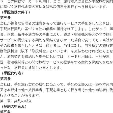
６ この約款で「カード利用日」とは、旅行者又は当社が手配旅行契約
に基づく旅行代金等の支払又は払戻債務を履行すべき日をいいます。
（手配債務の終了）
第三条
当社が善良な管理者の注意をもって旅行サービスの手配をしたときは、
手配旅行契約に基づく当社の債務の履行は終了します。したがって、満
員、休業、条件不適当等の事由により、運送・宿泊機関等との間で旅行
サービスの提供をする契約を締結できなかった場合であっても、当社が
その義務を果たしたときは、旅行者は、当社に対し、当社所定の旅行業
務取扱料金（以下「取扱料金」といいます）を支払わなければなりませ
ん。通信契約を締結した場合においては、カード利用日は、当社が運
送・宿泊機関等との間で旅行サービスの提供をする契約を締結できなか
った旨、旅行者に通知した日とします。
（手配代行者）
第四条
当社は、手配旅行契約の履行に当たって、手配の全部又は一部を本邦内
又は本邦外の他の旅行業者、手配を業として行う者その他の補助者に代
行させることがあります。
第二章 契約の成立
（契約の申込み）
第五条