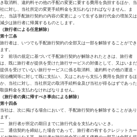
き取消料、違約料その他の手配の変更に要する費用を負担するほか、当
社に対し、当社所定の変更手続料金を支払わなければなりません。ま
た、当該手配旅行契約の内容の変更によって生ずる旅行代金の増加又は
減少は旅行者に帰属するものとします。
（旅行者による任意解除）
第十三条
旅行者は、いつでも手配旅行契約の全部又は一部を解除することができ
ます。
２ 前項の規定に基づいて手配旅行契約が解除されたときは、旅行者
は、既に旅行者が提供を受けた旅行サービスの対価として、又はいまだ
提供を受けていない旅行サービスに係る取消料、違約料その他の運送・
宿泊機関等に対して既に支払い、又はこれから支払う費用を負担するほ
か、当社に対し、当社所定の取消手続料金及び当社が得るはずであった
取扱料金を支払わなければなりません。
（旅行者の責に帰すべき事由による解除）
第十四条
当社は、次に掲げる場合において、手配旅行契約を解除することがあり
ます。
一 旅行者が所定の期日までに旅行代金を支払わないとき。
二 通信契約を締結した場合であって、旅行者の有するクレジットカー