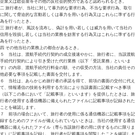
企業又は総会屋等その他の反社会的勢力であると認められるとき。
二 旅行者が、当社に対して暴力的な要求行為、不当な要求行為、取引
に関して脅迫的な言動若しくは暴力を用いる行為又はこれらに準ずる行
為を行ったとき。
三 旅行者が、風説を流布し、偽計を用い若しくは威力を用いて当社の
信用を毀損し若しくは当社の業務を妨害する行為又はこれらに準ずる行
為を行ったとき。
四 その他当社の業務上の都合があるとき。
５ 当社は、渡航手続代行契約の成立後速やかに、旅行者に、当該渡航
手続代行契約により引き受けた代行業務（以下「受託業務」といいま
す）の内容、渡航手続代行料金の額、その収受の方法、当社の責任その
他必要な事項を記載した書面を交付します。
６ 当社は、あらかじめ旅行者の承諾を得て、前項の書面の交付に代え
て、情報通信の技術を利用する方法により当該書面に記載すべき事項
（以下この条において「記載事項」といいます）を提供したときは、旅
行者の使用する通信機器に備えられたファイルに記載事項が記録された
ことを確認します。
７ 前項の場合において、旅行者の使用に係る通信機器に記載事項を記
録するためのファイルが備えられていないときは、当社の使用する通信
機器に備えられたファイル（専ら当該旅行者の用に供するものに限りま
す）に記載事項を記録し、旅行者が記載事項を閲覧したことを確認しま