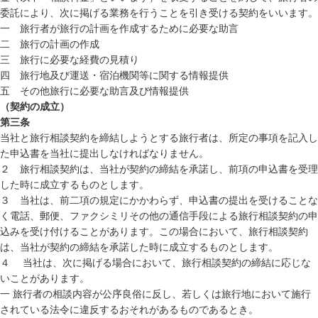
委託により、次に掲げる業務を行うことを引き受ける契約をいいます。
一 旅行者が旅行の計画を作成するために必要な助言
二 旅行の計画の作成
三 旅行に必要な経費の見積り
四 旅行地及び運送・宿泊機関等に関する情報提供
五 その他旅行に必要な助言及び情報提供
（契約の成立）
第三条
当社と旅行相談契約を締結しようとする旅行者は、所定の事項を記入し
た申込書を当社に提出しなければなりません。
２ 旅行相談契約は、当社が契約の締結を承諾し、前項の申込書を受理
した時に成立するものとします。
３ 当社は、前二項の規定にかかわらず、申込書の提出を受けることな
く電話、郵便、ファクシミリその他の通信手段による旅行相談契約の申
込みを受け付けることがあります。この場合において、旅行相談契約
は、当社が契約の締結を承諾した時に成立するものとします。
４ 当社は、次に掲げる場合において、旅行相談契約の締結に応じな
いことがあります。
一 旅行者の相談内容が公序良俗に反し、若しくは旅行地において施行
されている法令に違反するおそれがあるものであるとき。