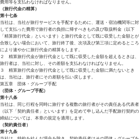
費用等を支払わなければなりません。
（旅行代金の精算）
第十七条
当社は、当社が旅行サービスを手配するために、運送・宿泊機関等に対
して支払った費用で旅行者の負担に帰すべきもの及び取扱料金（以下
「精算旅行代金」といいます）と旅行代金として既に収受した金額とが
合致しない場合において、旅行終了後、次項及び第三項に定めるところ
により速やかに旅行代金の精算をします。
２ 精算旅行代金が旅行代金として既に収受した金額を超えるときは、
旅行者は、当社に対し、その差額を支払わなければなりません。
３ 精算旅行代金が旅行代金として既に収受した金額に満たないとき
は、当社は、旅行者にその差額を払い戻します。
第五章 団体・グループ手配
（団体・グループ手配）
第十八条
当社は、同じ行程を同時に旅行する複数の旅行者がその責任ある代表者
（以下「契約責任者」といいます）を定めて申し込んだ手配旅行契約の
締結については、本章の規定を適用します。
（契約責任者）
第十九条
当社は、特約を結んだ場合を除き、契約責任者はその団体・グループを