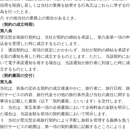
信用を毀損し若しくは当社の業務を妨害する行為又はこれらに準ずる行
為を行ったとき。
六 その他当社の業務上の都合があるとき。
（契約の成立時期）
第八条
受注型企画旅行契約は、当社が契約の締結を承諾し、第六条第一項の申
込金を受理した時に成立するものとします。
２ 通信契約は、前項の規定にかかわらず、当社が契約の締結を承諾す
る旨の通知を発した時に成立するものとします。ただし、当該契約にお
いて電子承諾通知を発する場合は、当該通知が旅行者に到達した時に成
立するものとします。
（契約書面の交付）
第九条
当社は、前条の定める契約の成立後速やかに、旅行者に、旅行日程、旅
行サービスの内容、旅行代金その他の旅行条件及び当社の責任に関する
事項を記載した書面（以下「契約書面」といいます）を交付します。
２ 当社は、第五条第一項の企画書面において企画料金の金額を明示し
た場合は、当該金額を前項の契約書面において明示します。
３ 当社が受注型企画旅行契約により手配し旅程を管理する義務を負う
旅行サービスの範囲は、第一項の契約書面に記載するところによりま