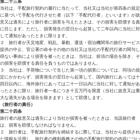
第二十三条
当社は、手配旅行契約の履行に当たって、当社又は当社が第四条の規定
に基づいて手配を代行させた者（以下「手配代行者」といいます）が故
意又は過失により旅行者に損害を与えたときは、その損害を賠償する責
に任じます。ただし、損害発生の翌日から起算して二年以内に当社に対
して通知があったときに限ります。
２ 旅行者が天災地変、戦乱、暴動、運送・宿泊機関等の旅行サービス
提供の中止、官公署の命令その他の当社又は当社の手配代行者の関与し
得ない事由により損害を被ったときは、当社は、前項の場合を除き、そ
の損害を賠償する責任を負うものではありません。
３ 当社は、手荷物について生じた第一項の損害については、同項の規
定にかかわらず、損害発生の翌日から起算して、国内旅行にあっては十
四日以内に、海外旅行にあっては二十一日以内に当社に対して通知があ
ったときに限り、旅行者一名につき十五万円を限度（当社に故意又は重
大な過失がある場合を除きます）として賠償します。
（旅行者の責任）
第二十四条
旅行者の故意又は過失により当社が損害を被ったときは、当該旅行者
は、損害を賠償しなければなりません。
２ 旅行者は、手配旅行契約を締結するに際しては、当社から提供され
た情報を活用し、旅行者の権利義務その他の手配旅行契約の内容につい