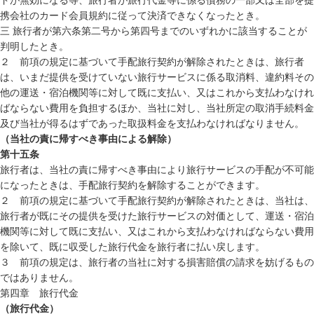
ドが無効になる等、旅行者が旅行代金等に係る債務の一部又は全部を提
携会社のカード会員規約に従って決済できなくなったとき。
三 旅行者が第六条第二号から第四号までのいずれかに該当することが
判明したとき。
２ 前項の規定に基づいて手配旅行契約が解除されたときは、旅行者
は、いまだ提供を受けていない旅行サービスに係る取消料、違約料その
他の運送・宿泊機関等に対して既に支払い、又はこれから支払わなけれ
ばならない費用を負担するほか、当社に対し、当社所定の取消手続料金
及び当社が得るはずであった取扱料金を支払わなければなりません。
（当社の責に帰すべき事由による解除）
第十五条
旅行者は、当社の責に帰すべき事由により旅行サービスの手配が不可能
になったときは、手配旅行契約を解除することができます。
２ 前項の規定に基づいて手配旅行契約が解除されたときは、当社は、
旅行者が既にその提供を受けた旅行サービスの対価として、運送・宿泊
機関等に対して既に支払い、又はこれから支払わなければならない費用
を除いて、既に収受した旅行代金を旅行者に払い戻します。
３ 前項の規定は、旅行者の当社に対する損害賠償の請求を妨げるもの
ではありません。
第四章 旅行代金
（旅行代金）