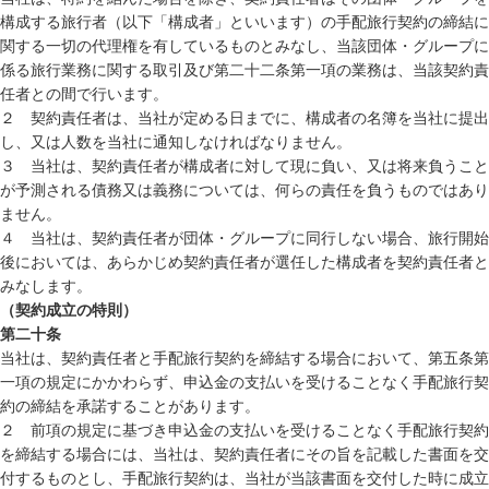
構成する旅行者（以下「構成者」といいます）の手配旅行契約の締結に
関する一切の代理権を有しているものとみなし、当該団体・グループに
係る旅行業務に関する取引及び第二十二条第一項の業務は、当該契約責
任者との間で行います。
２ 契約責任者は、当社が定める日までに、構成者の名簿を当社に提出
し、又は人数を当社に通知しなければなりません。
３ 当社は、契約責任者が構成者に対して現に負い、又は将来負うこと
が予測される債務又は義務については、何らの責任を負うものではあり
ません。
４ 当社は、契約責任者が団体・グループに同行しない場合、旅行開始
後においては、あらかじめ契約責任者が選任した構成者を契約責任者と
みなします。
（契約成立の特則）
第二十条
当社は、契約責任者と手配旅行契約を締結する場合において、第五条第
一項の規定にかかわらず、申込金の支払いを受けることなく手配旅行契
約の締結を承諾することがあります。
２ 前項の規定に基づき申込金の支払いを受けることなく手配旅行契約
を締結する場合には、当社は、契約責任者にその旨を記載した書面を交
付するものとし、手配旅行契約は、当社が当該書面を交付した時に成立