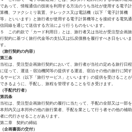
であって、情報通信の技術を利用する方法のうち当社が使用する電子計
算機、ファクシミリ装置、テレックス又は電話機（以下「電子計算機
等」といいます）と旅行者が使用する電子計算機等とを接続する電気通
信回線を通じて送信する方法により行うものをいいます。
５ この約款で「カード利用日」とは、旅行者又は当社が受注型企画旅
行契約に基づく旅行代金等の支払又は払戻債務を履行すべき日をいいま
す。
（旅行契約の内容）
第三条
当社は、受注型企画旅行契約において、旅行者が当社の定める旅行日程
に従って、運送・宿泊機関等の提供する運送、宿泊その他の旅行に関す
るサービス（以下「旅行サービス」といいます）の提供を受けることが
できるように、手配し、旅程を管理することを引き受けます。
（手配代行者）
第四条
当社は、受注型企画旅行契約の履行に当たって、手配の全部又は一部を
本邦内又は本邦外の他の旅行業者、手配を業として行う者その他の補助
者に代行させることがあります。
第二章 契約の締結
（企画書面の交付）