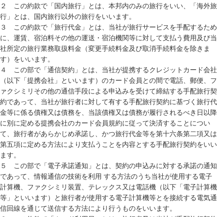
２ この約款で「国内旅行」とは、本邦内のみの旅行をいい、「海外旅
行」とは、国内旅行以外の旅行をいいます。
３ この約款で「旅行代金」とは、当社が旅行サービスを手配するため
に、運賃、宿泊料その他の運送・宿泊機関等に対して支払う費用及び当
社所定の旅行業務取扱料金（変更手続料金及び取消手続料金を除きま
す）をいいます。
４ この部で「通信契約」とは、当社が提携するクレジットカード会社
（以下「提携会社」といいます）のカード会員との間で電話、郵便、フ
ァクシミリその他の通信手段による申込みを受けて締結する手配旅行契
約であって、当社が旅行者に対して有する手配旅行契約に基づく旅行代
金等に係る債権又は債務を、当該債権又は債務が履行されるべき日以降
に別に定める提携会社のカード会員規約に従って決済することについ
て、旅行者があらかじめ承諾し、かつ旅行代金等を第十六条第二項又は
第五項に定める方法により支払うことを内容とする手配旅行契約をいい
ます。
５ この部で「電子承諾通知」とは、契約の申込みに対する承諾の通知
であって、情報通信の技術を利用 する方法のうち当社が使用する電子
計算機、ファクシミリ装置、テレックス又は電話機（以下「電子計算機
等」といいます）と旅行者が使用する電子計算機等とを接続する電気通
信回線を通じて送信する方法により行うものをいいます。