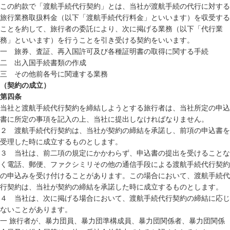
この約款で「渡航手続代行契約」とは、当社が渡航手続の代行に対する
旅行業務取扱料金（以下「渡航手続代行料金」といいます）を収受する
ことを約して、旅行者の委託により、次に掲げる業務（以下「代行業
務」といいます）を行うことを引き受ける契約をいいます。
一 旅券、査証、再入国許可及び各種証明書の取得に関する手続
二 出入国手続書類の作成
三 その他前各号に関連する業務
（契約の成立）
第四条
当社と渡航手続代行契約を締結しようとする旅行者は、当社所定の申込
書に所定の事項を記入の上、当社に提出しなければなりません。
２ 渡航手続代行契約は、当社が契約の締結を承諾し、前項の申込書を
受理した時に成立するものとします。
３ 当社は、前二項の規定にかかわらず、申込書の提出を受けることな
く電話、郵便、ファクシミリその他の通信手段による渡航手続代行契約
の申込みを受け付けることがあります。この場合において、渡航手続代
行契約は、当社が契約の締結を承諾した時に成立するものとします。
４ 当社は、次に掲げる場合において、渡航手続代行契約の締結に応じ
ないことがあります。
一 旅行者が、暴力団員、暴力団準構成員、暴力団関係者、暴力団関係