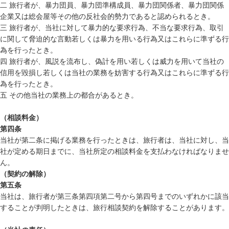
二 旅行者が、暴力団員、暴力団準構成員、暴力団関係者、暴力団関係
企業又は総会屋等その他の反社会的勢力であると認められるとき。
三 旅行者が、当社に対して暴力的な要求行為、不当な要求行為、取引
に関して脅迫的な言動若しくは暴力を用いる行為又はこれらに準ずる行
為を行ったとき。
四 旅行者が、風説を流布し、偽計を用い若しくは威力を用いて当社の
信用を毀損し若しくは当社の業務を妨害する行為又はこれらに準ずる行
為を行ったとき。
五 その他当社の業務上の都合があるとき。
（相談料金）
第四条
当社が第二条に掲げる業務を行ったときは、旅行者は、当社に対し、当
社が定める期日までに、当社所定の相談料金を支払わなければなりませ
ん。
（契約の解除）
第五条
当社は、旅行者が第三条第四項第二号から第四号までのいずれかに該当
することが判明したときは、旅行相談契約を解除することがあります。