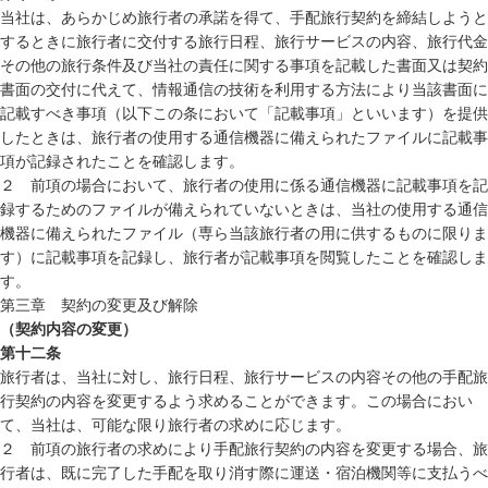
当社は、あらかじめ旅行者の承諾を得て、手配旅行契約を締結しようと
するときに旅行者に交付する旅行日程、旅行サービスの内容、旅行代金
その他の旅行条件及び当社の責任に関する事項を記載した書面又は契約
書面の交付に代えて、情報通信の技術を利用する方法により当該書面に
記載すべき事項（以下この条において「記載事項」といいます）を提供
したときは、旅行者の使用する通信機器に備えられたファイルに記載事
項が記録されたことを確認します。
２ 前項の場合において、旅行者の使用に係る通信機器に記載事項を記
録するためのファイルが備えられていないときは、当社の使用する通信
機器に備えられたファイル（専ら当該旅行者の用に供するものに限りま
す）に記載事項を記録し、旅行者が記載事項を閲覧したことを確認しま
す。
第三章 契約の変更及び解除
（契約内容の変更）
第十二条
旅行者は、当社に対し、旅行日程、旅行サービスの内容その他の手配旅
行契約の内容を変更するよう求めることができます。この場合におい
て、当社は、可能な限り旅行者の求めに応じます。
２ 前項の旅行者の求めにより手配旅行契約の内容を変更する場合、旅
行者は、既に完了した手配を取り消す際に運送・宿泊機関等に支払うべ