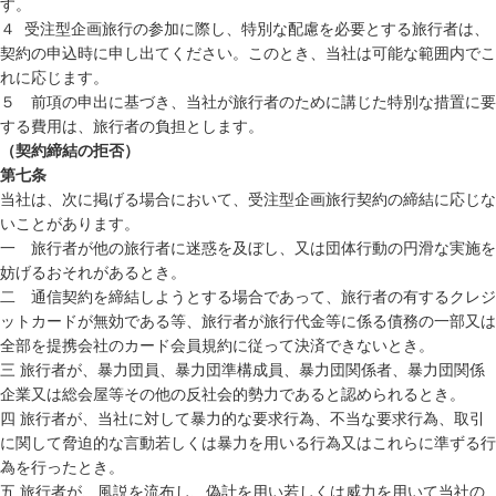
す。
４ 受注型企画旅行の参加に際し、特別な配慮を必要とする旅行者は、
契約の申込時に申し出てください。このとき、当社は可能な範囲内でこ
れに応じます。
５ 前項の申出に基づき、当社が旅行者のために講じた特別な措置に要
する費用は、旅行者の負担とします。
（契約締結の拒否）
第七条
当社は、次に掲げる場合において、受注型企画旅行契約の締結に応じな
いことがあります。
一 旅行者が他の旅行者に迷惑を及ぼし、又は団体行動の円滑な実施を
妨げるおそれがあるとき。
二 通信契約を締結しようとする場合であって、旅行者の有するクレジ
ットカードが無効である等、旅行者が旅行代金等に係る債務の一部又は
全部を提携会社のカード会員規約に従って決済できないとき。
三 旅行者が、暴力団員、暴力団準構成員、暴力団関係者、暴力団関係
企業又は総会屋等その他の反社会的勢力であると認められるとき。
四 旅行者が、当社に対して暴力的な要求行為、不当な要求行為、取引
に関して脅迫的な言動若しくは暴力を用いる行為又はこれらに準ずる行
為を行ったとき。
五 旅行者が、風説を流布し、偽計を用い若しくは威力を用いて当社の