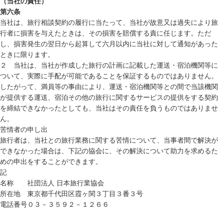
（当社の責任）
第六条
当社は、旅行相談契約の履行に当たって、当社が故意又は過失により旅
行者に損害を与えたときは、その損害を賠償する責に任じます。ただ
し、損害発生の翌日から起算して六月以内に当社に対して通知があった
ときに限ります。
２ 当社は、当社が作成した旅行の計画に記載した運送・宿泊機関等に
ついて、実際に手配が可能であることを保証するものではありません。
したがって、満員等の事由により、運送・宿泊機関等との間で当該機関
が提供する運送、宿泊その他の旅行に関するサービスの提供をする契約
を締結できなかったとしても、当社はその責任を負うものではありませ
ん。
苦情者の申し出
旅行者は、当社との旅行業務に関する苦情について、当事者間で解決が
できなかった場合は、下記の協会に、その解決について助力を求めるた
めの申出をすることができます。
記
名称
社団法人 日本旅行業協会
所在地
東京都千代田区霞ヶ関３丁目３番３号
電話番号
０３－３５９２－１２６６