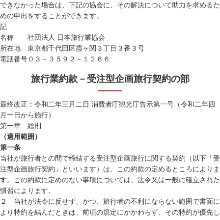
できなかった場合は、下記の協会に、その解決について助力を求めるた
めの申出をすることができます。
記
名称
社団法人 日本旅行業協会
所在地
東京都千代田区霞ヶ関３丁目３番３号
電話番号
０３－３５９２－１２６６
旅行業約款－受注型企画旅行契約の部
最終改正：令和二年三月二日 消費者庁観光庁告示第一号（令和二年四
月一日から施行）
第一章 総則
（適用範囲）
第一条
当社が旅行者との間で締結する受注型企画旅行に関する契約（以下「受
注型企画旅行契約」といいます）は、この約款の定めるところによりま
す。この約款に定めのない事項については、法令又は一般に確立された
慣習によります。
２ 当社が法令に反せず、かつ、旅行者の不利にならない範囲で書面に
より特約を結んだときは、前項の規定にかかわらず、その特約が優先し