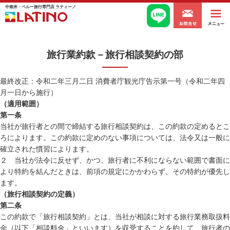
acv
中南米・ペルー旅行専門店 ラティーノ
旅行業約款－旅行相談契約の部
最終改正：令和二年三月二日 消費者庁観光庁告示第一号（令和二年四
月一日から施行）
（適用範囲）
第一条
当社が旅行者との間で締結する旅行相談契約は、この約款の定めるとこ
ろによります。この約款に定めのない事項については、法令又は一般に
確立された慣習によります。
２ 当社が法令に反せず、かつ、旅行者に不利にならない範囲で書面に
より特約を結んだときは、前項の規定にかかわらず、その特約が優先し
ます。
（旅行相談契約の定義）
第二条
この約款で「旅行相談契約」とは、当社が相談に対する旅行業務取扱料
金（以下「相談料金」といいます）を収受することを約して、旅行者の