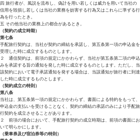
四 旅行者が、風説を流布し、偽計を用い若しくは威力を用いて当社の
信用を毀損し若しくは当社の業務を妨害する行為又はこれらに準ずる行
為を行ったとき。
五 その他当社の業務上の都合があるとき。
（契約の成立時期）
第七条
手配旅行契約は、当社が契約の締結を承諾し、第五条第一項の申込金を
受理した時に成立するものとします。
２ 通信契約は、前項の規定にかかわらず、当社が第五条第二項の申込
みを承諾する旨の通知を発した時に成立するものとします。ただし、当
該契約において電子承諾通知を発する場合は、当該通知が旅行者に到達
した時に成立するものとします。
（契約成立の特則）
第八条
当社は、第五条第一項の規定にかかわらず、書面による特約をもって、
申込金の支払いを受けることなく、契約の締結の承諾のみにより手配旅
行契約を成立させることがあります。
２ 前項の場合において、手配旅行契約の成立時期は、前項の書面にお
いて明らかにします。
（乗車券及び宿泊券等の特則）